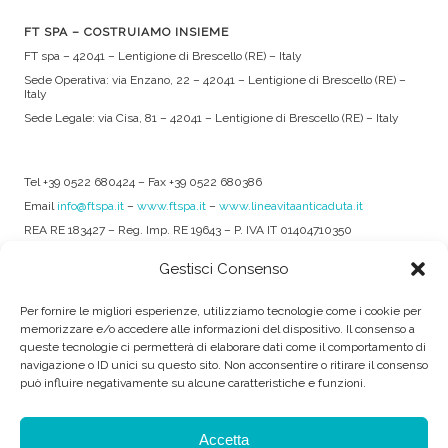
FT SPA – COSTRUIAMO INSIEME
FT spa – 42041 – Lentigione di Brescello (RE) – Italy
Sede Operativa: via Enzano, 22 – 42041 – Lentigione di Brescello (RE) –
Italy
Sede Legale: via Cisa, 81 – 42041 – Lentigione di Brescello (RE) – Italy
Tel +39 0522 680424 – Fax +39 0522 680386
Email
info@ftspa.it
–
www.ftspa.it
–
www.lineavitaanticaduta.it
REA RE 183427 – Reg. Imp. RE 19643 – P. IVA IT 01404710350
EXPORT RE 015011 Cap. Soc € 300.000 int. Vers.
Gestisci Consenso
© 2025 FT SPA –
Privacy Policy
–
Cookie Policy
Per fornire le migliori esperienze, utilizziamo tecnologie come i cookie per
memorizzare e/o accedere alle informazioni del dispositivo. Il consenso a
SOCIAL
queste tecnologie ci permetterà di elaborare dati come il comportamento di
navigazione o ID unici su questo sito. Non acconsentire o ritirare il consenso
può influire negativamente su alcune caratteristiche e funzioni.
ORARIO DI UFFICIO:
Accetta
Dal Lunedì al Venerdì: 8.00/12.30 - 13.30/17.30