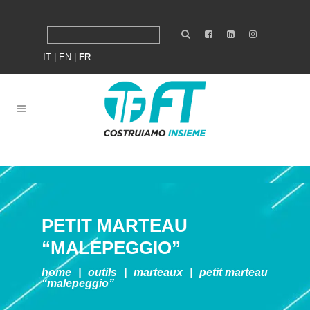
IT
|
EN
|
FR
PETIT MARTEAU
“MALEPEGGIO”
home
|
outils
|
marteaux
|
petit marteau
“malepeggio”