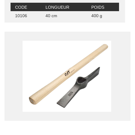
CODE
LONGUEUR
POIDS
10106
40 cm
400 g