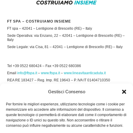
FT SPA – COSTRUIAMO INSIEME
FT spa – 42041 – Lentigione di Brescello (RE) – Italy
Sede Operativa: via Enzano, 22 – 42041 – Lentigione di Brescello (RE) –
Italy
Sede Legale: via Cisa, 81 – 42041 – Lentigione di Brescello (RE) – Italy
Tel +39 0522 680424 – Fax +39 0522 680386
Email
info@ftspa.it
–
www.ftspa.it
–
www.lineavitaanticaduta.it
REA RE 183427 – Reg. Imp. RE 19643 – P. IVA IT 01404710350
EXPORT RE 015011 Cap. Soc € 300.000 int. Vers.
Gestisci Consenso
© 2025 FT SPA –
Privacy Policy
–
Cookie Policy
Per fornire le migliori esperienze, utilizziamo tecnologie come i cookie per
memorizzare e/o accedere alle informazioni del dispositivo. Il consenso a
SOCIAL
queste tecnologie ci permetterà di elaborare dati come il comportamento di
navigazione o ID unici su questo sito. Non acconsentire o ritirare il
consenso può influire negativamente su alcune caratteristiche e funzioni.
ORARIO DI UFFICIO: