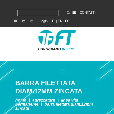
CONTATTI
Login
IT
|
EN
|
FR
BARRA FILETTATA
DIAM.12MM ZINCATA
home
|
attrezzatura
|
linea vita
permanente
|
barra filettata diam.12mm
zincata