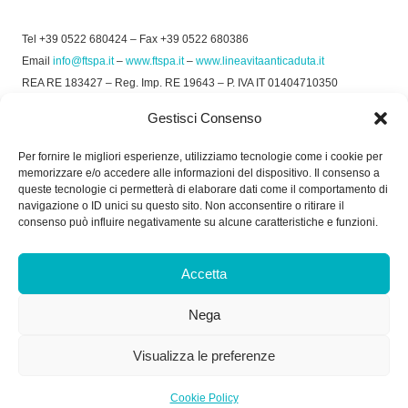
Tel +39 0522 680424 – Fax +39 0522 680386
Email
info@ftspa.it
–
www.ftspa.it
–
www.lineavitaanticaduta.it
REA RE 183427 – Reg. Imp. RE 19643 – P. IVA IT 01404710350
EXPORT RE 015011 Cap. Soc € 300.000 int. Vers.
Gestisci Consenso
© 2025 FT SPA –
Privacy Policy
–
Cookie Policy
Per fornire le migliori esperienze, utilizziamo tecnologie come i cookie per
memorizzare e/o accedere alle informazioni del dispositivo. Il consenso a
SOCIAL
queste tecnologie ci permetterà di elaborare dati come il comportamento di
navigazione o ID unici su questo sito. Non acconsentire o ritirare il
consenso può influire negativamente su alcune caratteristiche e funzioni.
ORARIO DI UFFICIO:
Accetta
Dal Lunedì al Venerdì: 8.00/12.30 - 13.30/17.30
Nega
RICEVIMENTO MERCI:
Dal Lunedì al Venerdì: 7.30/11.30 - 13.30/17.00
Visualizza le preferenze
Cookie Policy