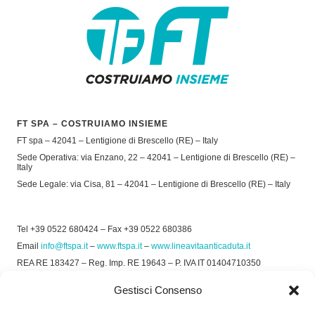
FT SPA – COSTRUIAMO INSIEME
FT spa – 42041 – Lentigione di Brescello (RE) – Italy
Sede Operativa: via Enzano, 22 – 42041 – Lentigione di Brescello (RE) –
Italy
Sede Legale: via Cisa, 81 – 42041 – Lentigione di Brescello (RE) – Italy
Tel +39 0522 680424 – Fax +39 0522 680386
Email
info@ftspa.it
–
www.ftspa.it
–
www.lineavitaanticaduta.it
REA RE 183427 – Reg. Imp. RE 19643 – P. IVA IT 01404710350
EXPORT RE 015011 Cap. Soc € 300.000 int. Vers.
Gestisci Consenso
© 2025 FT SPA –
Privacy Policy
–
Cookie Policy