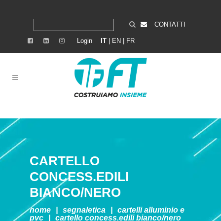
CONTATTI
Login
IT
|
EN
|
FR
CARTELLO
CONCESS.EDILI
BIANCO/NERO
home
|
segnaletica
|
cartelli alluminio e
pvc
|
cartello concess.edili bianco/nero