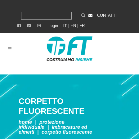
CONTATTI
Login
IT
|
EN
|
FR
CORPETTO
FLUORESCENTE
home
|
protezione
individuale
|
imbracature ed
elmetti
|
corpetto fluorescente