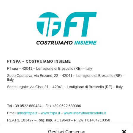
FT SPA – COSTRUIAMO INSIEME
FT spa – 42041 – Lentigione di Brescello (RE) – Italy
Sede Operativa: via Enzano, 22 – 42041 – Lentigione di Brescello (RE) –
Italy
Sede Legale: via Cisa, 81 – 42041 – Lentigione di Brescello (RE) – Italy
Tel +39 0522 680424 – Fax +39 0522 680386
Email
info@ftspa.it
–
www.ftspa.it
–
www.lineavitaanticaduta.it
REA RE 183427 – Reg. Imp. RE 19643 – P. IVA IT 01404710350
EXPORT RE 015011 Cap. Soc € 300.000 int. Vers.
Gestisci Consenso