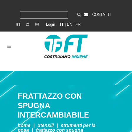
CONTATTI
Login
IT
|
EN
|
FR
FRATTAZZO CON
SPUGNA
INTERCAMBIABILE
home
|
utensili
|
strumenti per la
posa
|
frattazzo con spugna