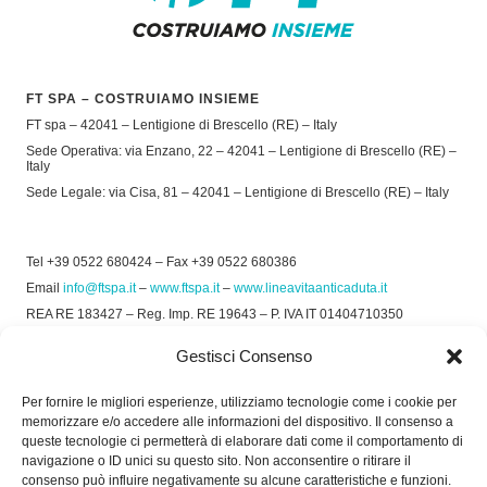
FT SPA – COSTRUIAMO INSIEME
FT spa – 42041 – Lentigione di Brescello (RE) – Italy
Sede Operativa: via Enzano, 22 – 42041 – Lentigione di Brescello (RE) –
Italy
Sede Legale: via Cisa, 81 – 42041 – Lentigione di Brescello (RE) – Italy
Tel +39 0522 680424 – Fax +39 0522 680386
Email
info@ftspa.it
–
www.ftspa.it
–
www.lineavitaanticaduta.it
REA RE 183427 – Reg. Imp. RE 19643 – P. IVA IT 01404710350
EXPORT RE 015011 Cap. Soc € 300.000 int. Vers.
Gestisci Consenso
© 2025 FT SPA –
Privacy Policy
–
Cookie Policy
Per fornire le migliori esperienze, utilizziamo tecnologie come i cookie per
memorizzare e/o accedere alle informazioni del dispositivo. Il consenso a
SOCIAL
queste tecnologie ci permetterà di elaborare dati come il comportamento di
navigazione o ID unici su questo sito. Non acconsentire o ritirare il
consenso può influire negativamente su alcune caratteristiche e funzioni.