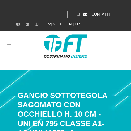
CONTATTI
Login
IT
|
EN
|
FR
GANCIO SOTTOTEGOLA
SAGOMATO CON
OCCHIELLO H. 10 CM -
UNI EN 795 CLASSE A1-