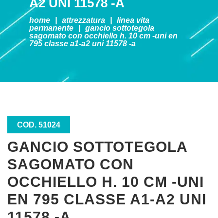
A2 UNI 11578 -A
home
|
attrezzatura
|
linea vita
permanente
|
gancio sottotegola
sagomato con occhiello h. 10 cm -uni en
795 classe a1-a2 uni 11578 -a
COD. 51024
GANCIO SOTTOTEGOLA
SAGOMATO CON
OCCHIELLO H. 10 CM -UNI
EN 795 CLASSE A1-A2 UNI
11578 -A