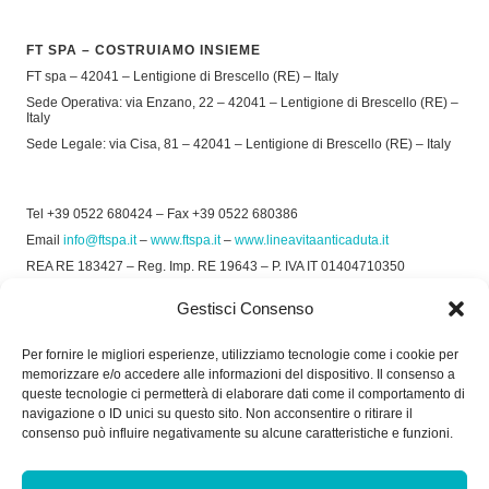
FT SPA – COSTRUIAMO INSIEME
FT spa – 42041 – Lentigione di Brescello (RE) – Italy
Sede Operativa: via Enzano, 22 – 42041 – Lentigione di Brescello (RE) –
Italy
Sede Legale: via Cisa, 81 – 42041 – Lentigione di Brescello (RE) – Italy
Tel +39 0522 680424 – Fax +39 0522 680386
Email
info@ftspa.it
–
www.ftspa.it
–
www.lineavitaanticaduta.it
REA RE 183427 – Reg. Imp. RE 19643 – P. IVA IT 01404710350
EXPORT RE 015011 Cap. Soc € 300.000 int. Vers.
Gestisci Consenso
© 2025 FT SPA –
Privacy Policy
–
Cookie Policy
Per fornire le migliori esperienze, utilizziamo tecnologie come i cookie per
memorizzare e/o accedere alle informazioni del dispositivo. Il consenso a
SOCIAL
queste tecnologie ci permetterà di elaborare dati come il comportamento di
navigazione o ID unici su questo sito. Non acconsentire o ritirare il
consenso può influire negativamente su alcune caratteristiche e funzioni.
ORARIO DI UFFICIO: