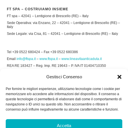
FT SPA – COSTRUIAMO INSIEME
FT spa – 42041 – Lentigione di Brescello (RE) – Italy
Sede Operativa: via Enzano, 22 – 42041 – Lentigione di Brescello (RE) –
Italy
Sede Legale: via Cisa, 81 – 42041 – Lentigione di Brescello (RE) – Italy
Tel +39 0522 680424 – Fax +39 0522 680386
Email
info@ftspa.it
–
www.ftspa.it
–
www.lineavitaanticaduta.it
REA RE 183427 – Reg. Imp. RE 19643 – P. IVA IT 01404710350
EXPORT RE 015011 Cap. Soc € 300.000 int. Vers.
Gestisci Consenso
© 2025 FT SPA –
Privacy Policy
–
Cookie Policy
Per fornire le migliori esperienze, utilizziamo tecnologie come i cookie per
memorizzare e/o accedere alle informazioni del dispositivo. Il consenso a
SOCIAL
queste tecnologie ci permetterà di elaborare dati come il comportamento di
navigazione o ID unici su questo sito. Non acconsentire o ritirare il
consenso può influire negativamente su alcune caratteristiche e funzioni.
ORARIO DI UFFICIO:
Accetta
Dal Lunedì al Venerdì: 8.00/12.30 - 13.30/17.30