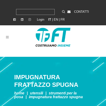
CONTATTI
Login
IT
|
EN
|
FR
IMPUGNATURA
FRATTAZZO SPUGNA
home
|
utensili
|
strumenti per la
posa
|
impugnatura frattazzo spugna