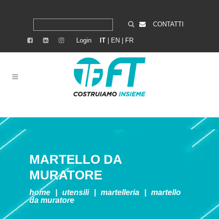
CONTATTI
Login
IT
|
EN
|
FR
MARTELLO DA
MURATORE
home
|
utensili
|
martelleria
|
martello
da muratore