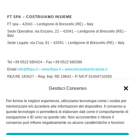
FT SPA – COSTRUIAMO INSIEME
FT spa – 42041 – Lentigione di Brescello (RE) – Italy
Sede Operativa: via Enzano, 22 – 42041 – Lentigione di Brescello (RE) –
Italy
Sede Legale: via Cisa, 81 – 42041 – Lentigione di Brescello (RE) – Italy
Tel +39 0522 680424 – Fax +39 0522 680386
Email
info@ftspa.it
–
www.ftspa.it
–
www.lineavitaanticaduta.it
REA RE 183427 – Reg. Imp. RE 19643 – P. IVA IT 01404710350
EXPORT RE 015011 Cap. Soc € 300.000 int. Vers.
Gestisci Consenso
© 2025 FT SPA –
Privacy Policy
–
Cookie Policy
Per fornire le migliori esperienze, utilizziamo tecnologie come i cookie per
memorizzare e/o accedere alle informazioni del dispositivo. Il consenso a
SOCIAL
queste tecnologie ci permetterà di elaborare dati come il comportamento di
navigazione o ID unici su questo sito. Non acconsentire o ritirare il
consenso può influire negativamente su alcune caratteristiche e funzioni.
ORARIO DI UFFICIO: