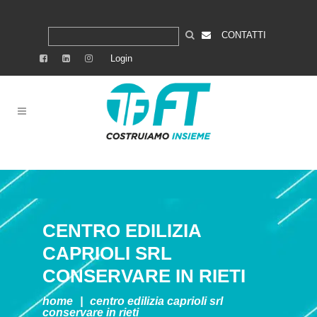
CONTATTI
Login
CENTRO EDILIZIA
CAPRIOLI SRL
CONSERVARE IN RIETI
home
|
centro edilizia caprioli srl
conservare in rieti