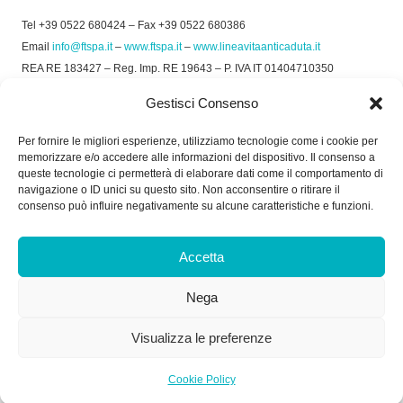
Tel +39 0522 680424 – Fax +39 0522 680386
Email
info@ftspa.it
–
www.ftspa.it
–
www.lineavitaanticaduta.it
REA RE 183427 – Reg. Imp. RE 19643 – P. IVA IT 01404710350
EXPORT RE 015011 Cap. Soc € 300.000 int. Vers.
Gestisci Consenso
© 2025 FT SPA –
Privacy Policy
–
Cookie Policy
Per fornire le migliori esperienze, utilizziamo tecnologie come i cookie per
memorizzare e/o accedere alle informazioni del dispositivo. Il consenso a
SOCIAL
queste tecnologie ci permetterà di elaborare dati come il comportamento di
navigazione o ID unici su questo sito. Non acconsentire o ritirare il
consenso può influire negativamente su alcune caratteristiche e funzioni.
ORARIO DI UFFICIO:
Accetta
Dal Lunedì al Venerdì: 8.00/12.30 - 13.30/17.30
Nega
RICEVIMENTO MERCI:
Dal Lunedì al Venerdì: 7.30/11.30 - 13.30/17.00
Visualizza le preferenze
Cookie Policy