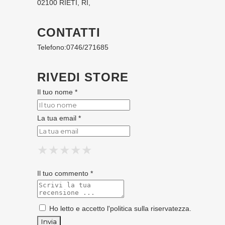
02100 RIETI, RI,
CONTATTI
Telefono:
0746/271685
RIVEDI STORE
Il tuo nome *
La tua email *
★
★
★
★
★
★
★
★
★
★
★
★
★
★
★
Il tuo commento *
Ho letto e accetto l'
politica sulla riservatezza
.