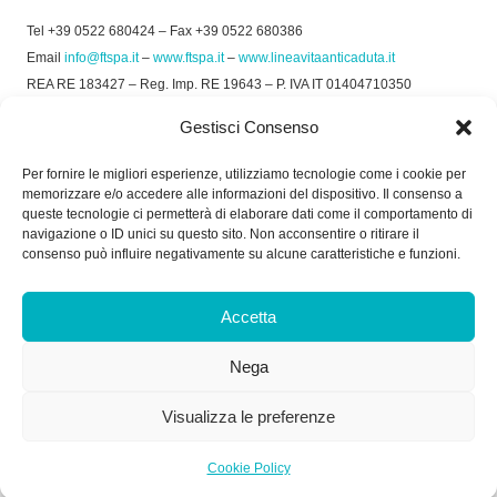
Tel +39 0522 680424 – Fax +39 0522 680386
Email
info@ftspa.it
–
www.ftspa.it
–
www.lineavitaanticaduta.it
REA RE 183427 – Reg. Imp. RE 19643 – P. IVA IT 01404710350
EXPORT RE 015011 Cap. Soc € 300.000 int. Vers.
Gestisci Consenso
© 2025 FT SPA –
Privacy Policy
–
Cookie Policy
Per fornire le migliori esperienze, utilizziamo tecnologie come i cookie per
memorizzare e/o accedere alle informazioni del dispositivo. Il consenso a
SOCIAL
queste tecnologie ci permetterà di elaborare dati come il comportamento di
navigazione o ID unici su questo sito. Non acconsentire o ritirare il
consenso può influire negativamente su alcune caratteristiche e funzioni.
ORARIO DI UFFICIO:
Accetta
Dal Lunedì al Venerdì: 8.00/12.30 - 13.30/17.30
Nega
RICEVIMENTO MERCI:
Dal Lunedì al Venerdì: 7.30/11.30 - 13.30/17.00
Visualizza le preferenze
Cookie Policy