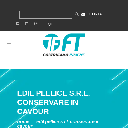
CONTATTI
Login
EDIL PELLICE S.R.L.
CONSERVARE IN
CAVOUR
home
|
edil pellice s.r.l.
conservare in
cavour