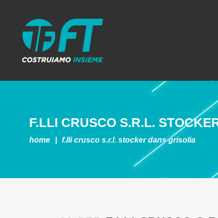
F.LLI CRUSCO S.R.L.
STOCKER
home
|
f.lli crusco s.r.l.
stocker dans grisolia