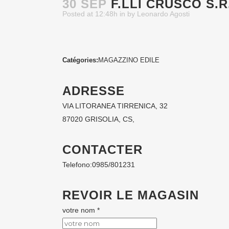
30 SEP
F.LLI CRUSCO S.R
Posted at 12:48h
in
by
Leonardo Agosti
Catégories:
MAGAZZINO EDILE
ADRESSE
VIA LITORANEA TIRRENICA, 32
87020 GRISOLIA, CS,
CONTACTER
Telefono:
0985/801231
REVOIR LE MAGASIN
votre nom *