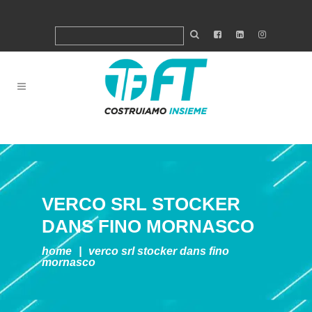
VERCO SRL
STOCKER
DANS FINO MORNASCO
home
|
verco srl
stocker dans fino
mornasco