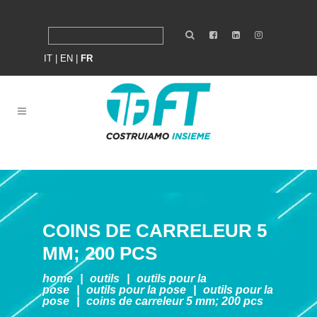
IT
|
EN
|
FR
COINS DE CARRELEUR 5
MM; 200 PCS
home
|
outils
|
outils pour la
pose
|
outils pour la pose
|
outils pour la
pose
|
coins de carreleur 5 mm; 200 pcs