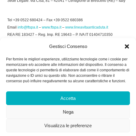
Sede Legale: via Cisa, 81 – 42041 – Lentigione di Brescello (RE) – Italy
Tel +39 0522 680424 – Fax +39 0522 680386
Email
info@ftspa.it
–
www.ftspa.it
–
www.lineavitaanticaduta.it
REA RE 183427 – Reg. Imp. RE 19643 – P. IVA IT 01404710350
EXPORT RE 015011 Cap. Soc € 300.000 int. Vers.
Gestisci Consenso
© 2025 FT SPA –
Privacy Policy
–
Cookie Policy
Per fornire le migliori esperienze, utilizziamo tecnologie come i cookie per
memorizzare e/o accedere alle informazioni del dispositivo. Il consenso a
SOCIAL
queste tecnologie ci permetterà di elaborare dati come il comportamento di
navigazione o ID unici su questo sito. Non acconsentire o ritirare il
consenso può influire negativamente su alcune caratteristiche e funzioni.
ORARIO DI UFFICIO:
Accetta
Dal Lunedì al Venerdì: 8.00/12.30 - 13.30/17.30
Nega
RICEVIMENTO MERCI:
Dal Lunedì al Venerdì: 7.30/11.30 - 13.30/17.00
Visualizza le preferenze