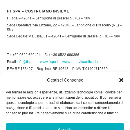
FT SPA – COSTRUIAMO INSIEME
FT spa – 42041 – Lentigione di Brescello (RE) – Italy
Sede Operativa: via Enzano, 22 – 42041 – Lentigione di Brescello (RE) –
Italy
Sede Legale: via Cisa, 81 – 42041 – Lentigione di Brescello (RE) – Italy
Tel +39 0522 680424 – Fax +39 0522 680386
Email
info@ftspa.it
–
www.ftspa.it
–
www.lineavitaanticaduta.it
REA RE 183427 – Reg. Imp. RE 19643 – P. IVA IT 01404710350
EXPORT RE 015011 Cap. Soc € 300.000 int. Vers.
Gestisci Consenso
© 2025 FT SPA –
Privacy Policy
–
Cookie Policy
Per fornire le migliori esperienze, utilizziamo tecnologie come i cookie per
memorizzare e/o accedere alle informazioni del dispositivo. Il consenso a
SOCIAL
queste tecnologie ci permetterà di elaborare dati come il comportamento di
navigazione o ID unici su questo sito. Non acconsentire o ritirare il
consenso può influire negativamente su alcune caratteristiche e funzioni.
ORARIO DI UFFICIO:
Accetta