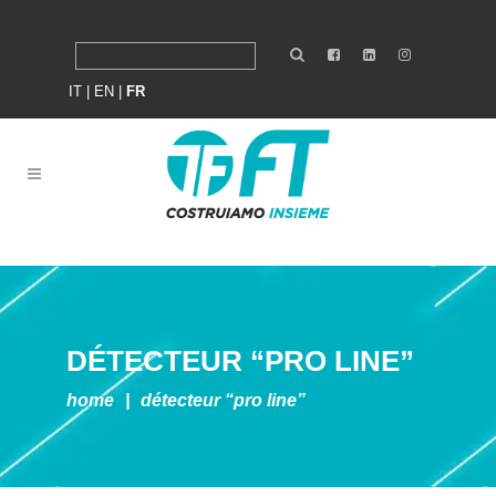
IT
|
EN
|
FR
DÉTECTEUR “PRO LINE”
home
|
détecteur “pro line”