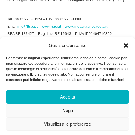
Sede Legale: via Cisa, 81 – 42041 – Lentigione di Brescello (RE) – Italy
Tel +39 0522 680424 – Fax +39 0522 680386
Email
info@ftspa.it
–
www.ftspa.it
–
www.lineavitaanticaduta.it
REA RE 183427 – Reg. Imp. RE 19643 – P. IVA IT 01404710350
EXPORT RE 015011 Cap. Soc € 300.000 int. Vers.
Gestisci Consenso
© 2025 FT SPA –
Privacy Policy
–
Cookie Policy
Per fornire le migliori esperienze, utilizziamo tecnologie come i cookie per
memorizzare e/o accedere alle informazioni del dispositivo. Il consenso a
SOCIAL
queste tecnologie ci permetterà di elaborare dati come il comportamento di
navigazione o ID unici su questo sito. Non acconsentire o ritirare il
consenso può influire negativamente su alcune caratteristiche e funzioni.
ORARIO DI UFFICIO:
Accetta
Dal Lunedì al Venerdì: 8.00/12.30 - 13.30/17.30
Nega
RICEVIMENTO MERCI:
Dal Lunedì al Venerdì: 7.30/11.30 - 13.30/17.00
Visualizza le preferenze