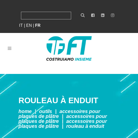
IT
|
EN
|
FR
ROULEAU À ENDUIT
home
|
outils
|
accessoires pour
plaques de plâtre
|
accessoires pour
plaques de plâtre
|
accessoires pour
plaques de plâtre
|
rouleau à enduit