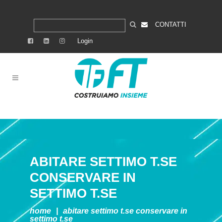
CONTATTI
Login
ABITARE SETTIMO T.SE
CONSERVARE IN
SETTIMO T.SE
home
|
abitare settimo t.se
conservare in
settimo t.se