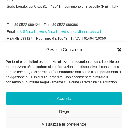
Sede Legale: via Cisa, 81 – 42041 – Lentigione di Brescello (RE) – Italy
Tel +39 0522 680424 – Fax +39 0522 680386
Email
info@ftspa.it
–
www.ftspa.it
–
www.lineavitaanticaduta.it
REA RE 183427 – Reg. Imp. RE 19643 – P. IVA IT 01404710350
EXPORT RE 015011 Cap. Soc € 300.000 int. Vers.
Gestisci Consenso
© 2025 FT SPA –
Privacy Policy
–
Cookie Policy
Per fornire le migliori esperienze, utilizziamo tecnologie come i cookie per
memorizzare e/o accedere alle informazioni del dispositivo. Il consenso a
SOCIAL
queste tecnologie ci permetterà di elaborare dati come il comportamento di
navigazione o ID unici su questo sito. Non acconsentire o ritirare il
consenso può influire negativamente su alcune caratteristiche e funzioni.
ORARIO DI UFFICIO:
Accetta
Dal Lunedì al Venerdì: 8.00/12.30 - 13.30/17.30
Nega
RICEVIMENTO MERCI:
Dal Lunedì al Venerdì: 7.30/11.30 - 13.30/17.00
Visualizza le preferenze