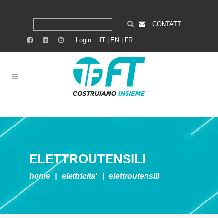
CONTATTI
Login
IT
|
EN
|
FR
ELETTROUTENSILI
home
|
elettricita'
|
elettroutensili