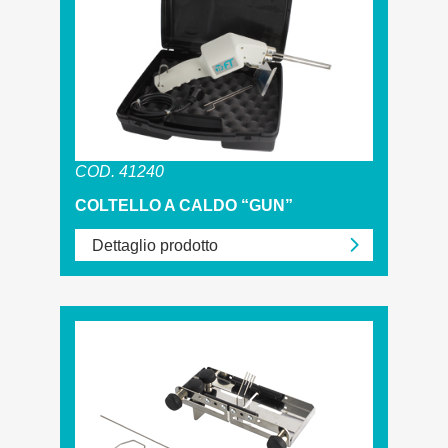
COD. 41240
COLTELLO A CALDO “GUN”
Dettaglio prodotto