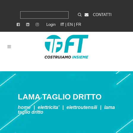
CONTATTI
Login
IT
|
EN
|
FR
LAMA TAGLIO DRITTO
home
|
elettricita'
|
elettroutensili
|
lama
taglio dritto