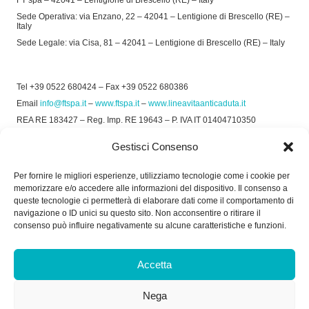
FT spa – 42041 – Lentigione di Brescello (RE) – Italy
Sede Operativa: via Enzano, 22 – 42041 – Lentigione di Brescello (RE) –
Italy
Sede Legale: via Cisa, 81 – 42041 – Lentigione di Brescello (RE) – Italy
Tel +39 0522 680424 – Fax +39 0522 680386
Email
info@ftspa.it
–
www.ftspa.it
–
www.lineavitaanticaduta.it
REA RE 183427 – Reg. Imp. RE 19643 – P. IVA IT 01404710350
EXPORT RE 015011 Cap. Soc € 300.000 int. Vers.
Gestisci Consenso
© 2025 FT SPA –
Privacy Policy
–
Cookie Policy
Per fornire le migliori esperienze, utilizziamo tecnologie come i cookie per
memorizzare e/o accedere alle informazioni del dispositivo. Il consenso a
SOCIAL
queste tecnologie ci permetterà di elaborare dati come il comportamento di
navigazione o ID unici su questo sito. Non acconsentire o ritirare il
consenso può influire negativamente su alcune caratteristiche e funzioni.
ORARIO DI UFFICIO:
Accetta
Dal Lunedì al Venerdì: 8.00/12.30 - 13.30/17.30
Nega
RICEVIMENTO MERCI: