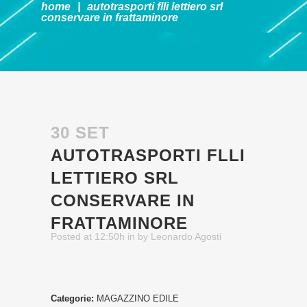
home
|
autotrasporti flli lettiero srl
conservare in frattaminore
30 SET
AUTOTRASPORTI FLLI
LETTIERO SRL
CONSERVARE IN
FRATTAMINORE
Posted at 12:50h
in
by
Leonardo Agosti
Categorie:
MAGAZZINO EDILE