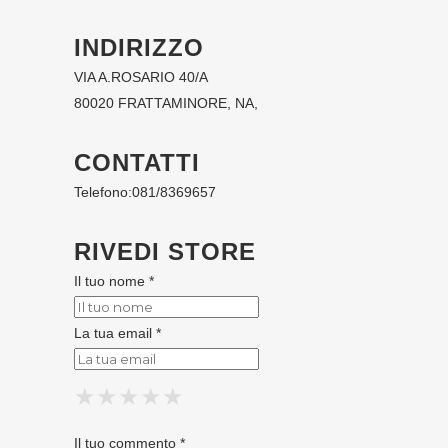
INDIRIZZO
VIA A.ROSARIO 40/A
80020 FRATTAMINORE, NA,
CONTATTI
Telefono:
081/8369657
RIVEDI STORE
Il tuo nome *
La tua email *
★
★
★
★
★
★
★
★
★
★
★
★
★
★
★
Il tuo commento *