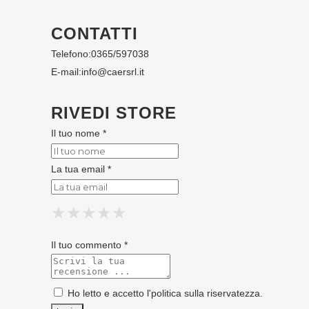
CONTATTI
Telefono:
0365/597038
E-mail:
info@caersrl.it
RIVEDI STORE
Il tuo nome *
La tua email *
★
★
★
★
★
★
★
★
★
★
★
★
★
★
★
Il tuo commento *
Ho letto e accetto l'
politica sulla riservatezza
.