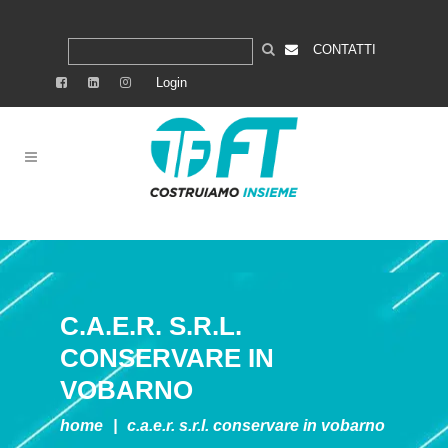
CONTATTI
Login
C.A.E.R. S.R.L.
CONSERVARE IN
VOBARNO
home
|
c.a.e.r. s.r.l.
conservare in vobarno