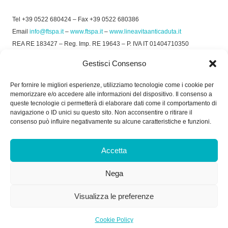
Tel +39 0522 680424 – Fax +39 0522 680386
Email
info@ftspa.it
–
www.ftspa.it
–
www.lineavitaanticaduta.it
REA RE 183427 – Reg. Imp. RE 19643 – P. IVA IT 01404710350
EXPORT RE 015011 Cap. Soc € 300.000 int. Vers.
Gestisci Consenso
© 2025 FT SPA –
Privacy Policy
–
Cookie Policy
Per fornire le migliori esperienze, utilizziamo tecnologie come i cookie per
memorizzare e/o accedere alle informazioni del dispositivo. Il consenso a
SOCIAL
queste tecnologie ci permetterà di elaborare dati come il comportamento di
navigazione o ID unici su questo sito. Non acconsentire o ritirare il
consenso può influire negativamente su alcune caratteristiche e funzioni.
ORARIO DI UFFICIO:
Accetta
Dal Lunedì al Venerdì: 8.00/12.30 - 13.30/17.30
Nega
RICEVIMENTO MERCI:
Dal Lunedì al Venerdì: 7.30/11.30 - 13.30/17.00
Visualizza le preferenze
Cookie Policy