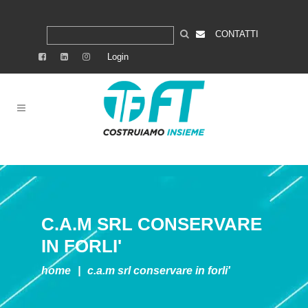
CONTATTI
Login
C.A.M SRL
CONSERVARE
IN FORLI'
home
|
c.a.m srl
conservare in forli'