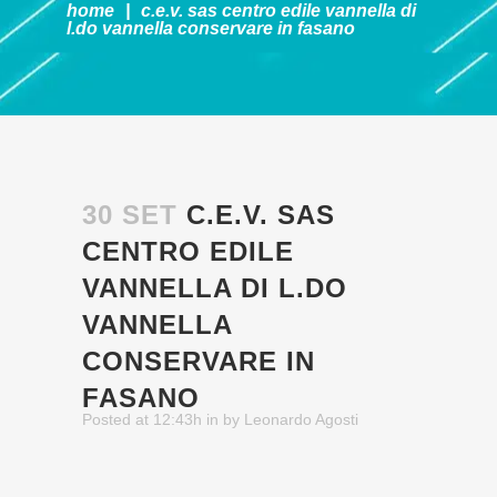
home
|
c.e.v. sas centro edile vannella di
l.do vannella
conservare in fasano
30 SET
C.E.V. SAS
CENTRO EDILE
VANNELLA DI L.DO
VANNELLA
CONSERVARE IN
FASANO
Posted at 12:43h
in
by
Leonardo Agosti