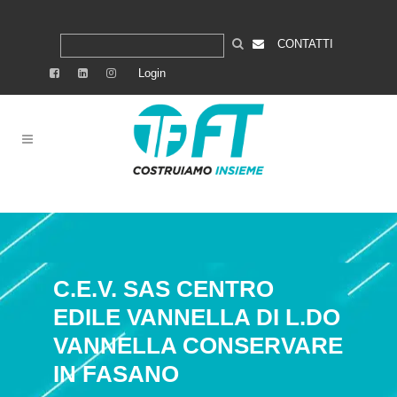
CONTATTI
Login
C.E.V. SAS CENTRO
EDILE VANNELLA DI L.DO
VANNELLA
CONSERVARE
IN FASANO