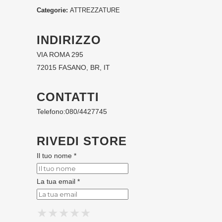
Categorie:
ATTREZZATURE
INDIRIZZO
VIA ROMA 295
72015 FASANO, BR, IT
CONTATTI
Telefono:
080/4427745
RIVEDI STORE
Il tuo nome *
La tua email *
★
★
★
★
★
★
★
★
★
★
★
★
★
★
★