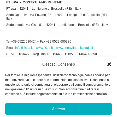
FT SPA – COSTRUIAMO INSIEME
FT spa – 42041 – Lentigione di Brescello (RE) – Italy
Sede Operativa: via Enzano, 22 – 42041 – Lentigione di Brescello (RE) –
Italy
Sede Legale: via Cisa, 81 – 42041 – Lentigione di Brescello (RE) – Italy
Tel +39 0522 680424 – Fax +39 0522 680386
Email
info@ftspa.it
–
www.ftspa.it
–
www.lineavitaanticaduta.it
REA RE 183427 – Reg. Imp. RE 19643 – P. IVA IT 01404710350
EXPORT RE 015011 Cap. Soc € 300.000 int. Vers.
Gestisci Consenso
© 2025 FT SPA –
Privacy Policy
–
Cookie Policy
Per fornire le migliori esperienze, utilizziamo tecnologie come i cookie per
memorizzare e/o accedere alle informazioni del dispositivo. Il consenso a
SOCIAL
queste tecnologie ci permetterà di elaborare dati come il comportamento di
navigazione o ID unici su questo sito. Non acconsentire o ritirare il
consenso può influire negativamente su alcune caratteristiche e funzioni.
ORARIO DI UFFICIO:
Accetta
Dal Lunedì al Venerdì: 8.00/12.30 - 13.30/17.30