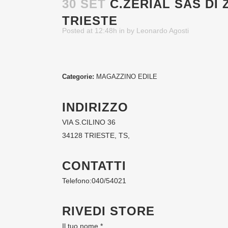
30 SET
C.ZERIAL SAS DI
TRIESTE
Posted at 12:48h
in
by
Leonardo Agosti
Categorie:
MAGAZZINO EDILE
INDIRIZZO
VIA S.CILINO 36
34128 TRIESTE, TS,
CONTATTI
Telefono:
040/54021
RIVEDI STORE
Il tuo nome *