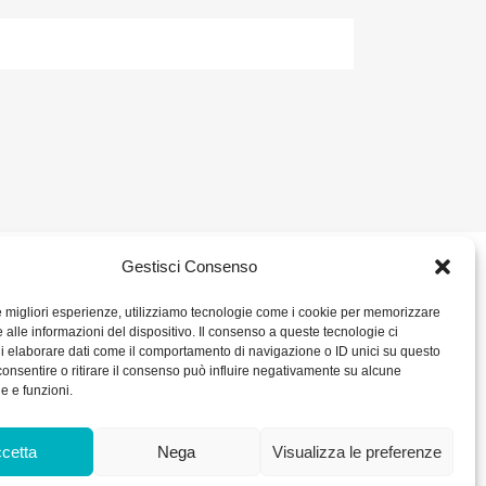
Gestisci Consenso
2 680386
SOCIAL
le migliori esperienze, utilizziamo tecnologie come i cookie per memorizzare
 alle informazioni del dispositivo. Il consenso a queste tecnologie ci
ORARIO DI UFFICIO:
i elaborare dati come il comportamento di navigazione o ID unici su questo
– P. IVA IT
Dal Lunedì al Venerdì: 8.00/12.30 - 13.30/17.30
consentire o ritirare il consenso può influire negativamente su alcune
RICEVIMENTO MERCI:
he e funzioni.
Dal Lunedì al Venerdì: 7.30/11.30 - 13.30/17.00
0 int. Vers.
kie Policy
cetta
Nega
Visualizza le preferenze