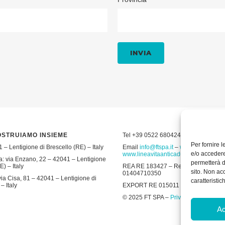
OSTRUIAMO INSIEME
Tel +39 0522 680424 – Fax +39 052
Per fornire 
 – Lentigione di Brescello (RE) – Italy
Email
info@ftspa.it
–
www.ftspa.it
–
e/o accedere
www.lineavitaanticaduta.it
: via Enzano, 22 – 42041 – Lentigione
permetterà d
E) – Italy
REA RE 183427 – Reg. Imp. RE 19643 
sito. Non ac
01404710350
ia Cisa, 81 – 42041 – Lentigione di
caratteristic
– Italy
EXPORT RE 015011 Cap. Soc € 300.00
© 2025 FT SPA –
Privacy Policy
–
Coo
Ac