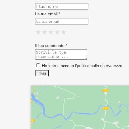
La tua email *
★
★
★
★
★
★
★
★
★
★
★
★
★
★
★
Il tuo commento *
Ho letto e accetto l'
politica sulla riservatezza
.