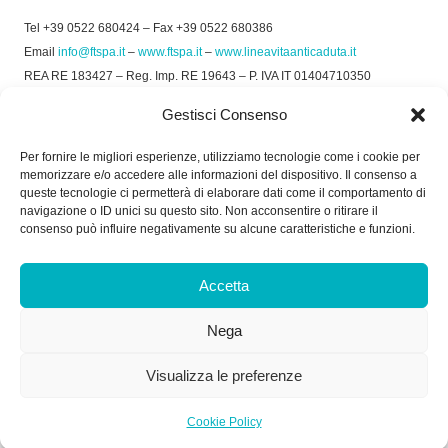
Tel +39 0522 680424 – Fax +39 0522 680386
Email
info@ftspa.it
–
www.ftspa.it
–
www.lineavitaanticaduta.it
REA RE 183427 – Reg. Imp. RE 19643 – P. IVA IT 01404710350
EXPORT RE 015011 Cap. Soc € 300.000 int. Vers.
Gestisci Consenso
© 2025 FT SPA –
Privacy Policy
–
Cookie Policy
Per fornire le migliori esperienze, utilizziamo tecnologie come i cookie per
memorizzare e/o accedere alle informazioni del dispositivo. Il consenso a
SOCIAL
queste tecnologie ci permetterà di elaborare dati come il comportamento di
navigazione o ID unici su questo sito. Non acconsentire o ritirare il
consenso può influire negativamente su alcune caratteristiche e funzioni.
ORARIO DI UFFICIO:
Accetta
Dal Lunedì al Venerdì: 8.00/12.30 - 13.30/17.30
Nega
RICEVIMENTO MERCI:
Dal Lunedì al Venerdì: 7.30/11.30 - 13.30/17.00
Visualizza le preferenze
Cookie Policy