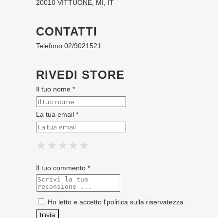
20010 VITTUONE, MI, IT
CONTATTI
Telefono:
02/9021521
RIVEDI STORE
Il tuo nome *
La tua email *
★
★
★
★
★
★
★
★
★
★
★
★
★
★
★
Il tuo commento *
Ho letto e accetto l'
politica sulla riservatezza
.