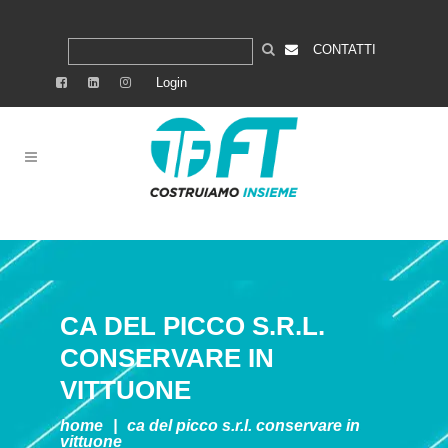
CONTATTI
Login
CA DEL PICCO S.R.L.
CONSERVARE IN
VITTUONE
home
|
ca del picco s.r.l.
conservare in
vittuone