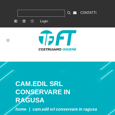
CONTATTI
Login
CAM.EDIL SRL
CONSERVARE IN
RAGUSA
home
|
cam.edil srl
conservare in ragusa