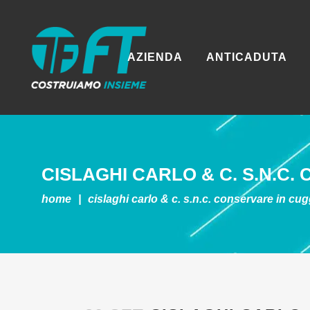
AZIENDA
ANTICADUTA
CISLAGHI CARLO & C. S.N.C.
home
|
cislaghi carlo & c. s.n.c.
conservare in cu