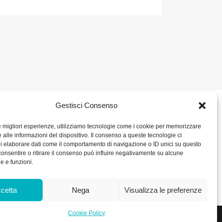
Gestisci Consenso
2 680386
SOCIAL
le migliori esperienze, utilizziamo tecnologie come i cookie per memorizzare
 alle informazioni del dispositivo. Il consenso a queste tecnologie ci
ORARIO DI UFFICIO:
i elaborare dati come il comportamento di navigazione o ID unici su questo
– P. IVA IT
Dal Lunedì al Venerdì: 8.00/12.30 - 13.30/17.30
consentire o ritirare il consenso può influire negativamente su alcune
RICEVIMENTO MERCI:
he e funzioni.
Dal Lunedì al Venerdì: 7.30/11.30 - 13.30/17.00
0 int. Vers.
kie Policy
cetta
Nega
Visualizza le preferenze
Cookie Policy