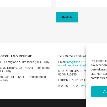
OSTRUIAMO INSIEME
Tel +39 0522 680424 – Fax +39 052
Per fornire 
 – Lentigione di Brescello (RE) – Italy
Email
info@ftspa.it
–
www.ftspa.it
–
e/o accedere
www.lineavitaanticaduta.it
: via Enzano, 22 – 42041 – Lentigione
permetterà d
E) – Italy
REA RE 183427 – Reg. Imp. RE 19643 
sito. Non ac
01404710350
ia Cisa, 81 – 42041 – Lentigione di
caratteristic
– Italy
EXPORT RE 015011 Cap. Soc € 300.00
© 2025 FT SPA –
Privacy Policy
–
Coo
Ac