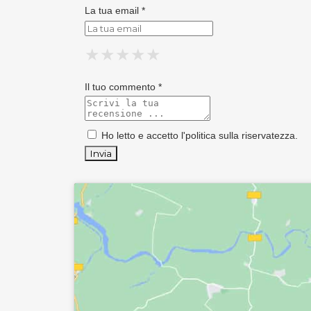
La tua email *
★
★
★
★
★
★
★
★
★
★
★
★
★
★
★
Il tuo commento *
Ho letto e accetto l'
politica sulla riservatezza
.