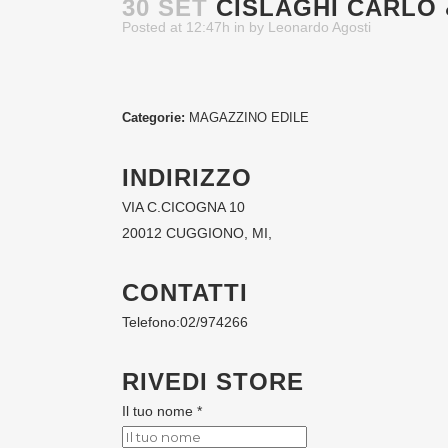
30 SET
CISLAGHI CARLO &
Posted at 12:47h
in
by
Leonardo Agosti
Categorie:
MAGAZZINO EDILE
INDIRIZZO
VIA C.CICOGNA 10
20012 CUGGIONO, MI,
CONTATTI
Telefono:
02/974266
RIVEDI STORE
Il tuo nome *