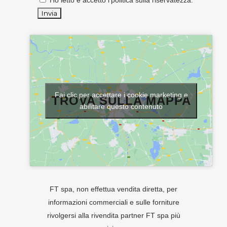
Ho letto e accetto l'
politica sulla riservatezza
.
Fai clic per accettare i cookie marketing e
TROVA SULLA MAPPA
abilitare questo contenuto
FT spa, non effettua vendita diretta, per
informazioni commerciali e sulle forniture
rivolgersi alla rivendita partner FT spa più