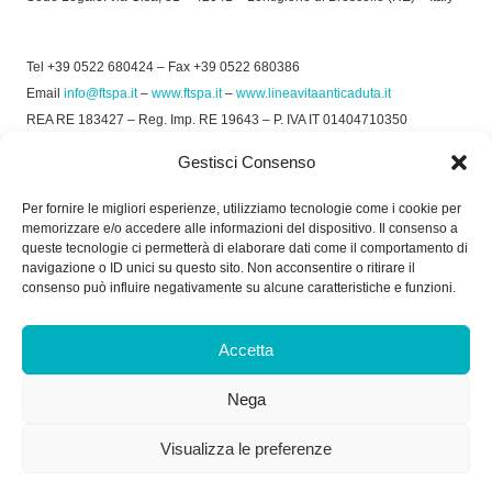
Tel +39 0522 680424 – Fax +39 0522 680386
Email
info@ftspa.it
–
www.ftspa.it
–
www.lineavitaanticaduta.it
REA RE 183427 – Reg. Imp. RE 19643 – P. IVA IT 01404710350
EXPORT RE 015011 Cap. Soc € 300.000 int. Vers.
Gestisci Consenso
© 2025 FT SPA –
Privacy Policy
–
Cookie Policy
Per fornire le migliori esperienze, utilizziamo tecnologie come i cookie per
memorizzare e/o accedere alle informazioni del dispositivo. Il consenso a
SOCIAL
queste tecnologie ci permetterà di elaborare dati come il comportamento di
navigazione o ID unici su questo sito. Non acconsentire o ritirare il
consenso può influire negativamente su alcune caratteristiche e funzioni.
ORARIO DI UFFICIO:
Accetta
Dal Lunedì al Venerdì: 8.00/12.30 - 13.30/17.30
Nega
RICEVIMENTO MERCI:
Dal Lunedì al Venerdì: 7.30/11.30 - 13.30/17.00
Visualizza le preferenze