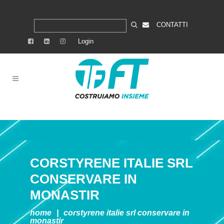
CONTATTI
Login
CORSTYRENE ITALIE SRL
CONSERVARE IN
MONASTIR
home
|
corstyrene italie srl
conservare in
monastir