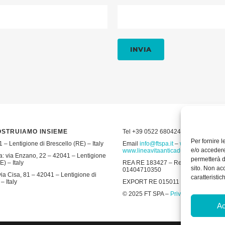
OSTRUIAMO INSIEME
Tel +39 0522 680424 – Fax +39 052
Per fornire 
 – Lentigione di Brescello (RE) – Italy
Email
info@ftspa.it
–
www.ftspa.it
–
e/o accedere
www.lineavitaanticaduta.it
: via Enzano, 22 – 42041 – Lentigione
permetterà d
E) – Italy
REA RE 183427 – Reg. Imp. RE 19643 
sito. Non ac
01404710350
ia Cisa, 81 – 42041 – Lentigione di
caratteristic
– Italy
EXPORT RE 015011 Cap. Soc € 300.00
© 2025 FT SPA –
Privacy Policy
–
Coo
Ac