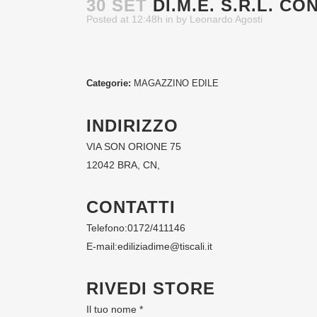
30 SET
DI.M.E. S.R.L.
CON
Posted at 12:48h
in
by
Leonardo Agosti
Categorie:
MAGAZZINO EDILE
INDIRIZZO
VIA SON ORIONE 75
12042 BRA, CN,
CONTATTI
Telefono:
0172/411146
E-mail:
ediliziadime@tiscali.it
RIVEDI STORE
Il tuo nome *