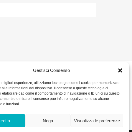
Gestisci Consenso
2 680386
SOCIAL
le migliori esperienze, utilizziamo tecnologie come i cookie per memorizzare
 alle informazioni del dispositivo. Il consenso a queste tecnologie ci
ORARIO DI UFFICIO:
i elaborare dati come il comportamento di navigazione o ID unici su questo
– P. IVA IT
Dal Lunedì al Venerdì: 8.00/12.30 - 13.30/17.30
consentire o ritirare il consenso può influire negativamente su alcune
RICEVIMENTO MERCI:
he e funzioni.
Dal Lunedì al Venerdì: 7.30/11.30 - 13.30/17.00
0 int. Vers.
kie Policy
cetta
Nega
Visualizza le preferenze