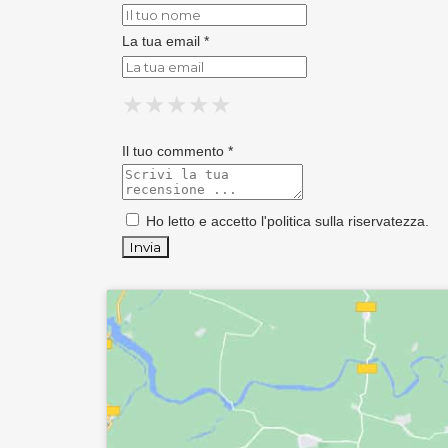
La tua email *
★
★
★
★
★
★
★
★
★
★
★
★
★
★
★
Il tuo commento *
Ho letto e accetto l'
politica sulla riservatezza
.