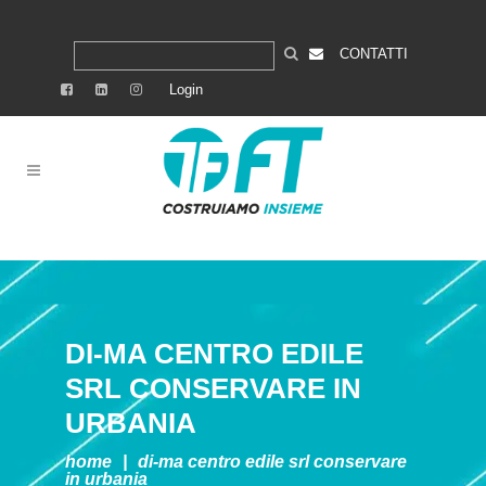
CONTATTI
Login
DI-MA CENTRO EDILE
SRL
CONSERVARE IN
URBANIA
home
|
di-ma centro edile srl
conservare
in urbania