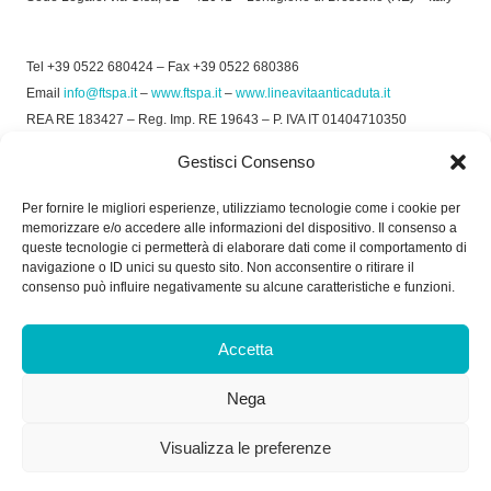
Tel +39 0522 680424 – Fax +39 0522 680386
Email
info@ftspa.it
–
www.ftspa.it
–
www.lineavitaanticaduta.it
REA RE 183427 – Reg. Imp. RE 19643 – P. IVA IT 01404710350
EXPORT RE 015011 Cap. Soc € 300.000 int. Vers.
Gestisci Consenso
© 2025 FT SPA –
Privacy Policy
–
Cookie Policy
Per fornire le migliori esperienze, utilizziamo tecnologie come i cookie per
memorizzare e/o accedere alle informazioni del dispositivo. Il consenso a
SOCIAL
queste tecnologie ci permetterà di elaborare dati come il comportamento di
navigazione o ID unici su questo sito. Non acconsentire o ritirare il
consenso può influire negativamente su alcune caratteristiche e funzioni.
ORARIO DI UFFICIO:
Accetta
Dal Lunedì al Venerdì: 8.00/12.30 - 13.30/17.30
Nega
RICEVIMENTO MERCI:
Dal Lunedì al Venerdì: 7.30/11.30 - 13.30/17.00
Visualizza le preferenze