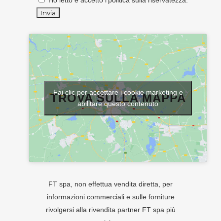
Ho letto e accetto l'
politica sulla riservatezza
.
Fai clic per accettare i cookie marketing e
TROVA SULLA MAPPA
abilitare questo contenuto
FT spa, non effettua vendita diretta, per
informazioni commerciali e sulle forniture
rivolgersi alla rivendita partner FT spa più