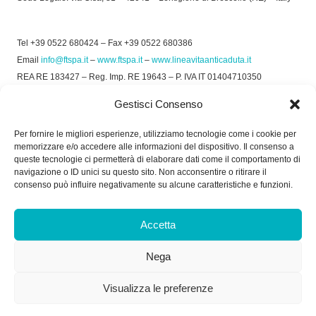
Tel +39 0522 680424 – Fax +39 0522 680386
Email
info@ftspa.it
–
www.ftspa.it
–
www.lineavitaanticaduta.it
REA RE 183427 – Reg. Imp. RE 19643 – P. IVA IT 01404710350
EXPORT RE 015011 Cap. Soc € 300.000 int. Vers.
Gestisci Consenso
© 2025 FT SPA –
Privacy Policy
–
Cookie Policy
Per fornire le migliori esperienze, utilizziamo tecnologie come i cookie per
memorizzare e/o accedere alle informazioni del dispositivo. Il consenso a
SOCIAL
queste tecnologie ci permetterà di elaborare dati come il comportamento di
navigazione o ID unici su questo sito. Non acconsentire o ritirare il
consenso può influire negativamente su alcune caratteristiche e funzioni.
ORARIO DI UFFICIO:
Accetta
Dal Lunedì al Venerdì: 8.00/12.30 - 13.30/17.30
Nega
RICEVIMENTO MERCI:
Dal Lunedì al Venerdì: 7.30/11.30 - 13.30/17.00
Visualizza le preferenze