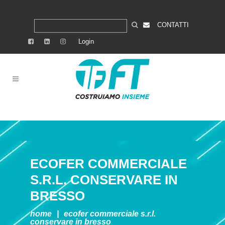
CONTATTI
Login
ECOFER COMMERCIALE
S.R.L.
CONSERVARE IN
BRESSO
home
|
ecofer commerciale s.r.l.
conservare in bresso