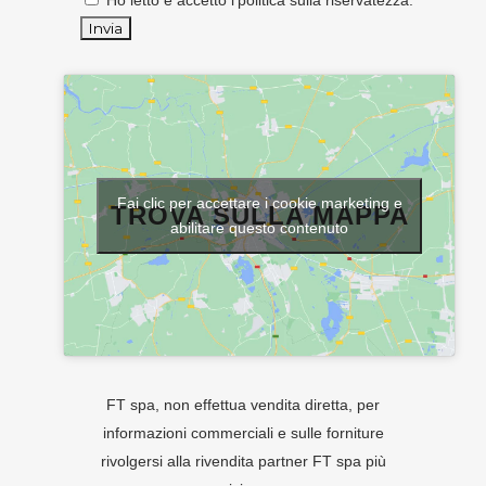
Ho letto e accetto l'
politica sulla riservatezza
.
Fai clic per accettare i cookie marketing e
TROVA SULLA MAPPA
abilitare questo contenuto
FT spa, non effettua vendita diretta, per
informazioni commerciali e sulle forniture
rivolgersi alla rivendita partner FT spa più