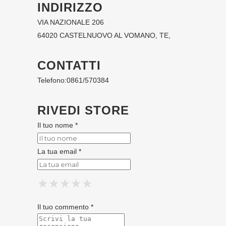
INDIRIZZO
VIA NAZIONALE 206
64020 CASTELNUOVO AL VOMANO, TE,
CONTATTI
Telefono:
0861/570384
RIVEDI STORE
Il tuo nome *
La tua email *
★
★
★
★
★
★
★
★
★
★
★
★
★
★
★
Il tuo commento *