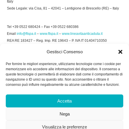
Italy
Sede Legale: via Cisa, 81 – 42041 – Lentigione di Brescello (RE) – Italy
Tel +39 0522 680424 – Fax +39 0522 680386
Email
info@ftspa.it
–
www.ftspa.it
–
www.lineavitaanticaduta.it
REA RE 183427 – Reg. Imp. RE 19643 – P. IVA IT 01404710350
EXPORT RE 015011 Cap. Soc € 300.000 int. Vers.
Gestisci Consenso
© 2025 FT SPA –
Privacy Policy
–
Cookie Policy
Per fornire le migliori esperienze, utilizziamo tecnologie come i cookie per
memorizzare e/o accedere alle informazioni del dispositivo. Il consenso a
SOCIAL
queste tecnologie ci permetterà di elaborare dati come il comportamento di
navigazione o ID unici su questo sito. Non acconsentire o ritirare il
consenso può influire negativamente su alcune caratteristiche e funzioni.
ORARIO DI UFFICIO:
Accetta
Dal Lunedì al Venerdì: 8.00/12.30 - 13.30/17.30
Nega
RICEVIMENTO MERCI:
Dal Lunedì al Venerdì: 7.30/11.30 - 13.30/17.00
Visualizza le preferenze