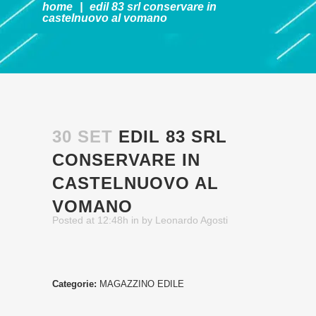
home
|
edil 83 srl
conservare in
castelnuovo al vomano
30 SET
EDIL 83 SRL
CONSERVARE IN
CASTELNUOVO AL
VOMANO
Posted at 12:48h
in
by
Leonardo Agosti
Categorie:
MAGAZZINO EDILE