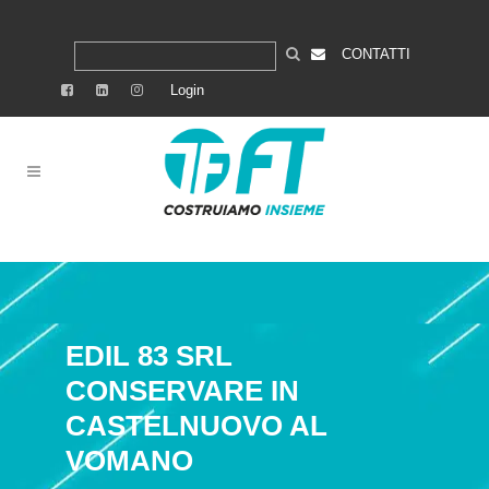
CONTATTI
Login
EDIL 83 SRL
CONSERVARE IN
CASTELNUOVO AL
VOMANO