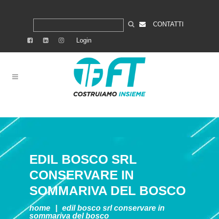
CONTATTI
Login
EDIL BOSCO SRL
CONSERVARE IN
SOMMARIVA DEL BOSCO
home
|
edil bosco srl
conservare in
sommariva del bosco