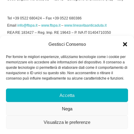
Tel +39 0522 680424 – Fax +39 0522 680386
Email
info@ftspa.it
–
www.ftspa.it
–
www.lineavitaanticaduta.it
REA RE 183427 – Reg. Imp. RE 19643 – P. IVA IT 01404710350
EXPORT RE 015011 Cap. Soc € 300.000 int. Vers.
Gestisci Consenso
© 2025 FT SPA –
Privacy Policy
–
Cookie Policy
Per fornire le migliori esperienze, utilizziamo tecnologie come i cookie per
memorizzare e/o accedere alle informazioni del dispositivo. Il consenso a
SOCIAL
queste tecnologie ci permetterà di elaborare dati come il comportamento di
navigazione o ID unici su questo sito. Non acconsentire o ritirare il
consenso può influire negativamente su alcune caratteristiche e funzioni.
ORARIO DI UFFICIO:
Accetta
Dal Lunedì al Venerdì: 8.00/12.30 - 13.30/17.30
Nega
RICEVIMENTO MERCI:
Dal Lunedì al Venerdì: 7.30/11.30 - 13.30/17.00
Visualizza le preferenze