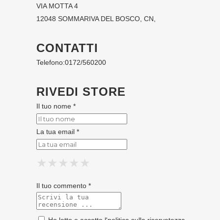
VIA MOTTA 4
12048 SOMMARIVA DEL BOSCO, CN,
CONTATTI
Telefono:
0172/560200
RIVEDI STORE
Il tuo nome *
La tua email *
★
★
★
★
★
★
★
★
★
★
★
★
★
★
★
Il tuo commento *