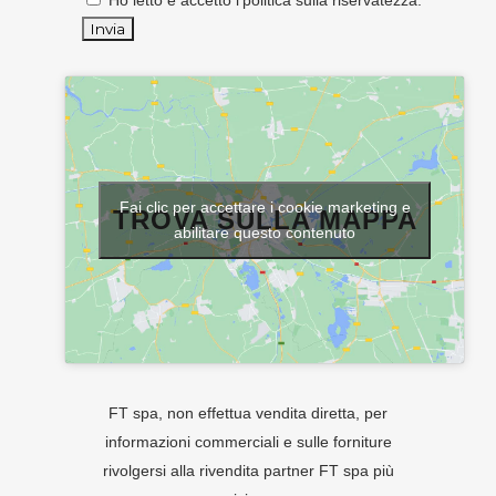
Ho letto e accetto l'
politica sulla riservatezza
.
Fai clic per accettare i cookie marketing e
TROVA SULLA MAPPA
abilitare questo contenuto
FT spa, non effettua vendita diretta, per
informazioni commerciali e sulle forniture
rivolgersi alla rivendita partner FT spa più