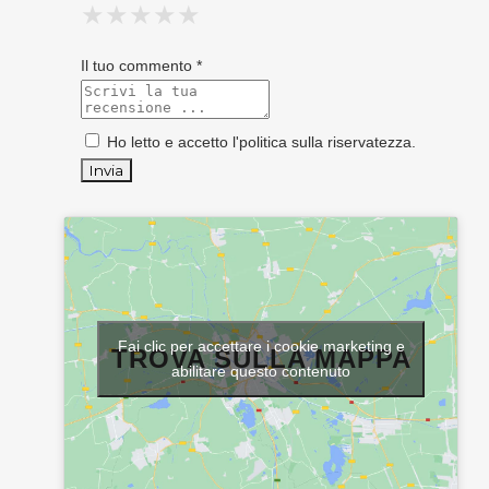
★
★
★
★
★
★
★
★
★
★
★
★
★
★
★
Il tuo commento *
Ho letto e accetto l'
politica sulla riservatezza
.
Fai clic per accettare i cookie marketing e
TROVA SULLA MAPPA
abilitare questo contenuto