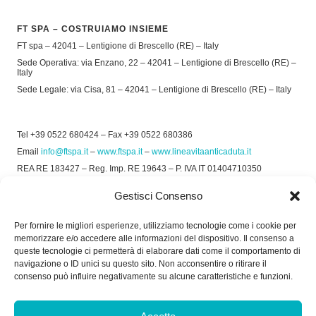
FT SPA – COSTRUIAMO INSIEME
FT spa – 42041 – Lentigione di Brescello (RE) – Italy
Sede Operativa: via Enzano, 22 – 42041 – Lentigione di Brescello (RE) –
Italy
Sede Legale: via Cisa, 81 – 42041 – Lentigione di Brescello (RE) – Italy
Tel +39 0522 680424 – Fax +39 0522 680386
Email
info@ftspa.it
–
www.ftspa.it
–
www.lineavitaanticaduta.it
REA RE 183427 – Reg. Imp. RE 19643 – P. IVA IT 01404710350
EXPORT RE 015011 Cap. Soc € 300.000 int. Vers.
Gestisci Consenso
© 2025 FT SPA –
Privacy Policy
–
Cookie Policy
Per fornire le migliori esperienze, utilizziamo tecnologie come i cookie per
memorizzare e/o accedere alle informazioni del dispositivo. Il consenso a
SOCIAL
queste tecnologie ci permetterà di elaborare dati come il comportamento di
navigazione o ID unici su questo sito. Non acconsentire o ritirare il
consenso può influire negativamente su alcune caratteristiche e funzioni.
ORARIO DI UFFICIO: