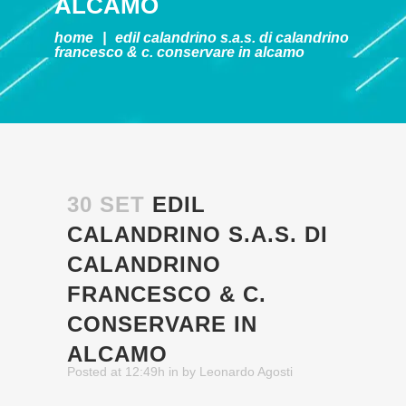
ALCAMO
home
|
edil calandrino s.a.s. di calandrino
francesco & c.
conservare in alcamo
30 SET
EDIL
CALANDRINO S.A.S. DI
CALANDRINO
FRANCESCO & C.
CONSERVARE IN
ALCAMO
Posted at 12:49h
in
by
Leonardo Agosti