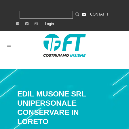
CONTATTI
Login
EDIL MUSONE SRL
UNIPERSONALE
CONSERVARE IN
LORETO