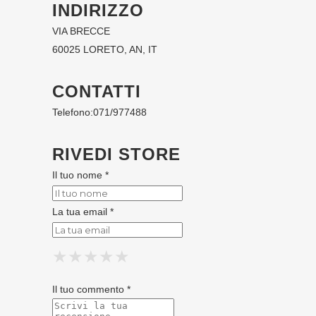
INDIRIZZO
VIA BRECCE
60025 LORETO, AN, IT
CONTATTI
Telefono:
071/977488
RIVEDI STORE
Il tuo nome *
La tua email *
★
★
★
★
★
★
★
★
★
★
★
★
★
★
★
Il tuo commento *