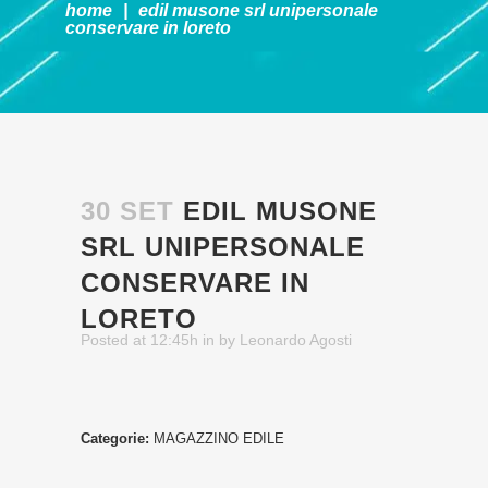
home
|
edil musone srl unipersonale
conservare in loreto
30 SET
EDIL MUSONE
SRL UNIPERSONALE
CONSERVARE IN
LORETO
Posted at 12:45h
in
by
Leonardo Agosti
Categorie:
MAGAZZINO EDILE