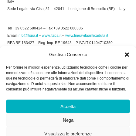
Italy
Sede Legale: via Cisa, 81 – 42041 – Lentigione di Brescello (RE) – Italy
Tel +39 0522 680424 – Fax +39 0522 680386
Email
info@ftspa.it
–
www.ftspa.it
–
www.lineavitaanticaduta.it
REA RE 183427 – Reg. Imp. RE 19643 – P. IVA IT 01404710350
EXPORT RE 015011 Cap. Soc € 300.000 int. Vers.
Gestisci Consenso
© 2025 FT SPA –
Privacy Policy
–
Cookie Policy
Per fornire le migliori esperienze, utilizziamo tecnologie come i cookie per
memorizzare e/o accedere alle informazioni del dispositivo. Il consenso a
SOCIAL
queste tecnologie ci permetterà di elaborare dati come il comportamento di
navigazione o ID unici su questo sito. Non acconsentire o ritirare il
consenso può influire negativamente su alcune caratteristiche e funzioni.
ORARIO DI UFFICIO:
Accetta
Dal Lunedì al Venerdì: 8.00/12.30 - 13.30/17.30
Nega
RICEVIMENTO MERCI:
Dal Lunedì al Venerdì: 7.30/11.30 - 13.30/17.00
Visualizza le preferenze