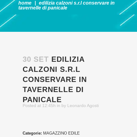
home
|
edilizia calzoni s.r.l
conservare in
tavernelle di panicale
30 SET
EDILIZIA
CALZONI S.R.L
CONSERVARE IN
TAVERNELLE DI
PANICALE
Posted at 12:45h
in
by
Leonardo Agosti
Categorie:
MAGAZZINO EDILE