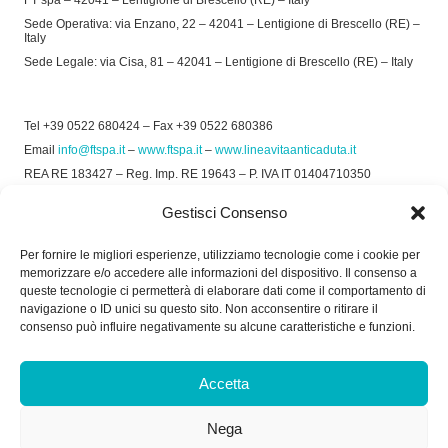
FT spa – 42041 – Lentigione di Brescello (RE) – Italy
Sede Operativa: via Enzano, 22 – 42041 – Lentigione di Brescello (RE) –
Italy
Sede Legale: via Cisa, 81 – 42041 – Lentigione di Brescello (RE) – Italy
Tel +39 0522 680424 – Fax +39 0522 680386
Email
info@ftspa.it
–
www.ftspa.it
–
www.lineavitaanticaduta.it
REA RE 183427 – Reg. Imp. RE 19643 – P. IVA IT 01404710350
EXPORT RE 015011 Cap. Soc € 300.000 int. Vers.
Gestisci Consenso
© 2025 FT SPA –
Privacy Policy
–
Cookie Policy
Per fornire le migliori esperienze, utilizziamo tecnologie come i cookie per
memorizzare e/o accedere alle informazioni del dispositivo. Il consenso a
SOCIAL
queste tecnologie ci permetterà di elaborare dati come il comportamento di
navigazione o ID unici su questo sito. Non acconsentire o ritirare il
consenso può influire negativamente su alcune caratteristiche e funzioni.
ORARIO DI UFFICIO:
Accetta
Dal Lunedì al Venerdì: 8.00/12.30 - 13.30/17.30
Nega
RICEVIMENTO MERCI: