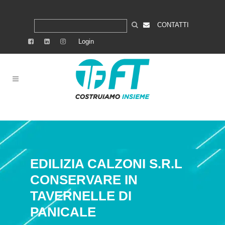
CONTATTI
Login
EDILIZIA CALZONI S.R.L
CONSERVARE IN
TAVERNELLE DI
PANICALE