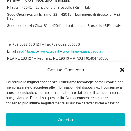
FT SPA – COSTRUIAMO INSIEME
FT spa – 42041 – Lentigione di Brescello (RE) – Italy
Sede Operativa: via Enzano, 22 – 42041 – Lentigione di Brescello (RE) –
Italy
Sede Legale: via Cisa, 81 – 42041 – Lentigione di Brescello (RE) – Italy
Tel +39 0522 680424 – Fax +39 0522 680386
Email
info@ftspa.it
–
www.ftspa.it
–
www.lineavitaanticaduta.it
REA RE 183427 – Reg. Imp. RE 19643 – P. IVA IT 01404710350
EXPORT RE 015011 Cap. Soc € 300.000 int. Vers.
Gestisci Consenso
© 2025 FT SPA –
Privacy Policy
–
Cookie Policy
Per fornire le migliori esperienze, utilizziamo tecnologie come i cookie per
memorizzare e/o accedere alle informazioni del dispositivo. Il consenso a
SOCIAL
queste tecnologie ci permetterà di elaborare dati come il comportamento di
navigazione o ID unici su questo sito. Non acconsentire o ritirare il
consenso può influire negativamente su alcune caratteristiche e funzioni.
ORARIO DI UFFICIO:
Accetta
Dal Lunedì al Venerdì: 8.00/12.30 - 13.30/17.30