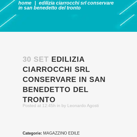
home
|
edilizia ciarrocchi srl
conservare
in san benedetto del tronto
30 SET
EDILIZIA
CIARROCCHI SRL
CONSERVARE IN SAN
BENEDETTO DEL
TRONTO
Posted at 12:45h
in
by
Leonardo Agosti
Categorie:
MAGAZZINO EDILE