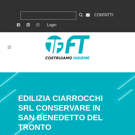
CONTATTI
Login
EDILIZIA CIARROCCHI
SRL
CONSERVARE IN
SAN BENEDETTO DEL
TRONTO