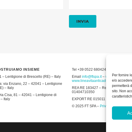
OSTRUIAMO INSIEME
Tel +39 0522 680424 – Fax +39 052
Per fornire 
 – Lentigione di Brescello (RE) – Italy
Email
info@ftspa.it
–
www.ftspa.it
–
e/o accedere
www.lineavitaanticaduta.it
: via Enzano, 22 – 42041 – Lentigione
permetterà d
E) – Italy
REA RE 183427 – Reg. Imp. RE 19643 
sito. Non ac
01404710350
ia Cisa, 81 – 42041 – Lentigione di
caratteristic
– Italy
EXPORT RE 015011 Cap. Soc € 300.00
© 2025 FT SPA –
Privacy Policy
–
Coo
Ac