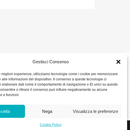
Gestisci Consenso
2 680386
SOCIAL
le migliori esperienze, utilizziamo tecnologie come i cookie per memorizzare
 alle informazioni del dispositivo. Il consenso a queste tecnologie ci
ORARIO DI UFFICIO:
i elaborare dati come il comportamento di navigazione o ID unici su questo
– P. IVA IT
Dal Lunedì al Venerdì: 8.00/12.30 - 13.30/17.30
consentire o ritirare il consenso può influire negativamente su alcune
RICEVIMENTO MERCI:
he e funzioni.
Dal Lunedì al Venerdì: 7.30/11.30 - 13.30/17.00
0 int. Vers.
kie Policy
cetta
Nega
Visualizza le preferenze
Cookie Policy