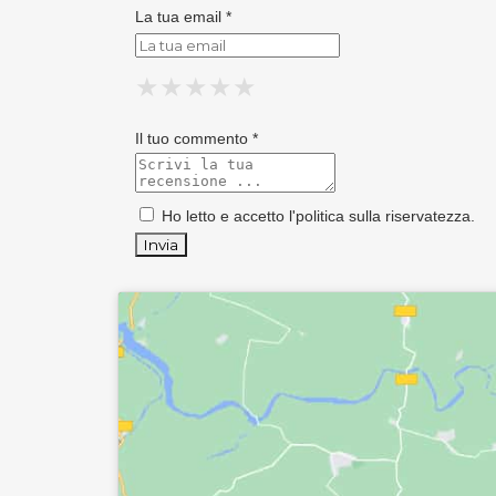
La tua email *
★
★
★
★
★
★
★
★
★
★
★
★
★
★
★
Il tuo commento *
Ho letto e accetto l'
politica sulla riservatezza
.