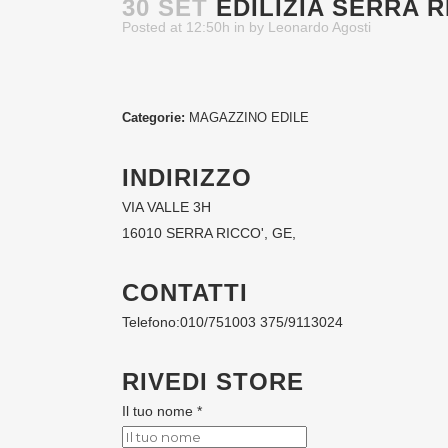
30 SET
EDILIZIA SERRA R
Posted at 12:50h
in
by
Leonardo Agosti
Categorie:
MAGAZZINO EDILE
INDIRIZZO
VIA VALLE 3H
16010 SERRA RICCO', GE,
CONTATTI
Telefono:
010/751003 375/9113024
RIVEDI STORE
Il tuo nome *