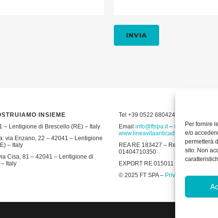
OSTRUIAMO INSIEME
Tel +39 0522 680424 – Fax +39 052
Per fornire 
 – Lentigione di Brescello (RE) – Italy
Email
info@ftspa.it
–
www.ftspa.it
–
e/o accedere
www.lineavitaanticaduta.it
: via Enzano, 22 – 42041 – Lentigione
permetterà d
E) – Italy
REA RE 183427 – Reg. Imp. RE 19643 
sito. Non ac
01404710350
ia Cisa, 81 – 42041 – Lentigione di
caratteristic
– Italy
EXPORT RE 015011 Cap. Soc € 300.00
© 2025 FT SPA –
Privacy Policy
–
Coo
Ac