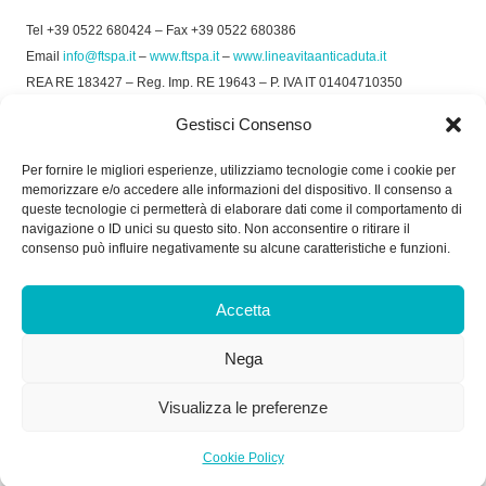
Tel +39 0522 680424 – Fax +39 0522 680386
Email
info@ftspa.it
–
www.ftspa.it
–
www.lineavitaanticaduta.it
REA RE 183427 – Reg. Imp. RE 19643 – P. IVA IT 01404710350
EXPORT RE 015011 Cap. Soc € 300.000 int. Vers.
Gestisci Consenso
© 2025 FT SPA –
Privacy Policy
–
Cookie Policy
Per fornire le migliori esperienze, utilizziamo tecnologie come i cookie per
memorizzare e/o accedere alle informazioni del dispositivo. Il consenso a
SOCIAL
queste tecnologie ci permetterà di elaborare dati come il comportamento di
navigazione o ID unici su questo sito. Non acconsentire o ritirare il
consenso può influire negativamente su alcune caratteristiche e funzioni.
ORARIO DI UFFICIO:
Accetta
Dal Lunedì al Venerdì: 8.00/12.30 - 13.30/17.30
Nega
RICEVIMENTO MERCI:
Dal Lunedì al Venerdì: 7.30/11.30 - 13.30/17.00
Visualizza le preferenze
Cookie Policy