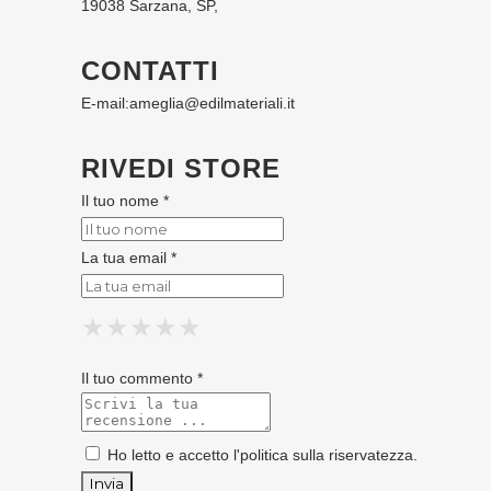
19038 Sarzana, SP,
CONTATTI
E-mail:
ameglia@edilmateriali.it
RIVEDI STORE
Il tuo nome *
La tua email *
★
★
★
★
★
★
★
★
★
★
★
★
★
★
★
Il tuo commento *
Ho letto e accetto l'
politica sulla riservatezza
.