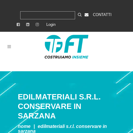
CONTATTI
Login
EDILMATERIALI S.R.L.
CONSERVARE IN
SARZANA
home
|
edilmateriali s.r.l.
conservare in
sarzana