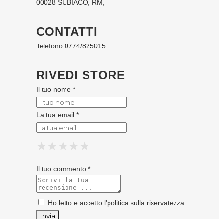
00028 SUBIACO, RM,
CONTATTI
Telefono:
0774/825015
RIVEDI STORE
Il tuo nome *
La tua email *
★
★
★
★
★
★
★
★
★
★
★
★
★
★
★
Il tuo commento *
Ho letto e accetto l'
politica sulla riservatezza
.