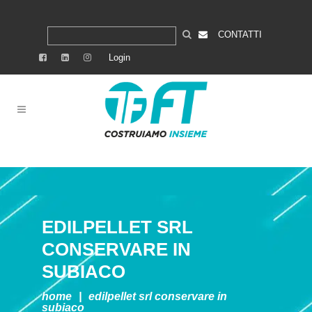
CONTATTI
Login
EDILPELLET SRL
CONSERVARE IN
SUBIACO
home
|
edilpellet srl
conservare in
subiaco