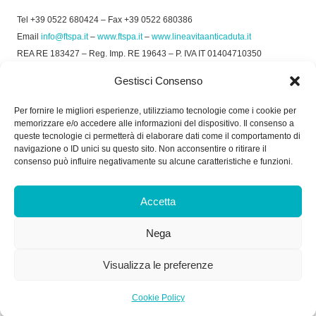
Tel +39 0522 680424 – Fax +39 0522 680386
Email
info@ftspa.it
–
www.ftspa.it
–
www.lineavitaanticaduta.it
REA RE 183427 – Reg. Imp. RE 19643 – P. IVA IT 01404710350
EXPORT RE 015011 Cap. Soc € 300.000 int. Vers.
Gestisci Consenso
© 2025 FT SPA –
Privacy Policy
–
Cookie Policy
Per fornire le migliori esperienze, utilizziamo tecnologie come i cookie per
memorizzare e/o accedere alle informazioni del dispositivo. Il consenso a
SOCIAL
queste tecnologie ci permetterà di elaborare dati come il comportamento di
navigazione o ID unici su questo sito. Non acconsentire o ritirare il
consenso può influire negativamente su alcune caratteristiche e funzioni.
ORARIO DI UFFICIO:
Accetta
Dal Lunedì al Venerdì: 8.00/12.30 - 13.30/17.30
Nega
RICEVIMENTO MERCI:
Dal Lunedì al Venerdì: 7.30/11.30 - 13.30/17.00
Visualizza le preferenze
Cookie Policy