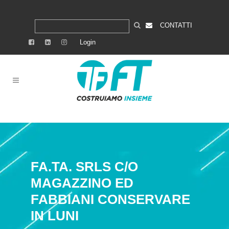
CONTATTI
Login
FA.TA. SRLS C/O
MAGAZZINO ED
FABBIANI
CONSERVARE
IN LUNI