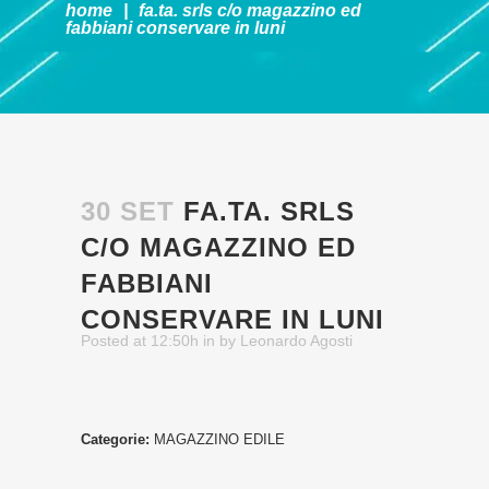
home
|
fa.ta. srls c/o magazzino ed
fabbiani
conservare in luni
30 SET
FA.TA. SRLS
C/O MAGAZZINO ED
FABBIANI
CONSERVARE IN LUNI
Posted at 12:50h
in
by
Leonardo Agosti
Categorie:
MAGAZZINO EDILE