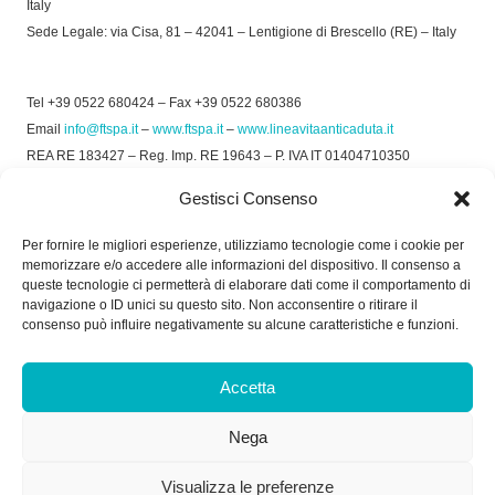
Italy
Sede Legale: via Cisa, 81 – 42041 – Lentigione di Brescello (RE) – Italy
Tel +39 0522 680424 – Fax +39 0522 680386
Email
info@ftspa.it
–
www.ftspa.it
–
www.lineavitaanticaduta.it
REA RE 183427 – Reg. Imp. RE 19643 – P. IVA IT 01404710350
EXPORT RE 015011 Cap. Soc € 300.000 int. Vers.
Gestisci Consenso
© 2025 FT SPA –
Privacy Policy
–
Cookie Policy
Per fornire le migliori esperienze, utilizziamo tecnologie come i cookie per
memorizzare e/o accedere alle informazioni del dispositivo. Il consenso a
SOCIAL
queste tecnologie ci permetterà di elaborare dati come il comportamento di
navigazione o ID unici su questo sito. Non acconsentire o ritirare il
consenso può influire negativamente su alcune caratteristiche e funzioni.
ORARIO DI UFFICIO:
Accetta
Dal Lunedì al Venerdì: 8.00/12.30 - 13.30/17.30
Nega
RICEVIMENTO MERCI:
Dal Lunedì al Venerdì: 7.30/11.30 - 13.30/17.00
Visualizza le preferenze