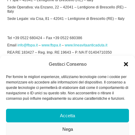
FT spa – 42041 – Lentigione di Brescello (RE) – Italy
Sede Operativa: via Enzano, 22 – 42041 – Lentigione di Brescello (RE) –
Italy
Sede Legale: via Cisa, 81 – 42041 – Lentigione di Brescello (RE) – Italy
Tel +39 0522 680424 – Fax +39 0522 680386
Email
info@ftspa.it
–
www.ftspa.it
–
www.lineavitaanticaduta.it
REA RE 183427 – Reg. Imp. RE 19643 – P. IVA IT 01404710350
EXPORT RE 015011 Cap. Soc € 300.000 int. Vers.
Gestisci Consenso
© 2025 FT SPA –
Privacy Policy
–
Cookie Policy
Per fornire le migliori esperienze, utilizziamo tecnologie come i cookie per
memorizzare e/o accedere alle informazioni del dispositivo. Il consenso a
SOCIAL
queste tecnologie ci permetterà di elaborare dati come il comportamento di
navigazione o ID unici su questo sito. Non acconsentire o ritirare il
consenso può influire negativamente su alcune caratteristiche e funzioni.
ORARIO DI UFFICIO:
Accetta
Dal Lunedì al Venerdì: 8.00/12.30 - 13.30/17.30
Nega
RICEVIMENTO MERCI: