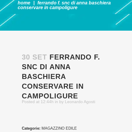
home
|
ferrando f. snc di anna baschiera
conservare in campoligure
30 SET
FERRANDO F.
SNC DI ANNA
BASCHIERA
CONSERVARE IN
CAMPOLIGURE
Posted at 12:44h
in
by
Leonardo Agosti
Categorie:
MAGAZZINO EDILE