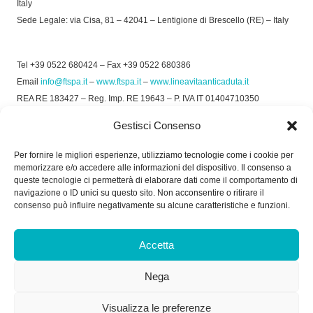
Italy
Sede Legale: via Cisa, 81 – 42041 – Lentigione di Brescello (RE) – Italy
Tel +39 0522 680424 – Fax +39 0522 680386
Email
info@ftspa.it
–
www.ftspa.it
–
www.lineavitaanticaduta.it
REA RE 183427 – Reg. Imp. RE 19643 – P. IVA IT 01404710350
EXPORT RE 015011 Cap. Soc € 300.000 int. Vers.
Gestisci Consenso
© 2025 FT SPA –
Privacy Policy
–
Cookie Policy
Per fornire le migliori esperienze, utilizziamo tecnologie come i cookie per
memorizzare e/o accedere alle informazioni del dispositivo. Il consenso a
SOCIAL
queste tecnologie ci permetterà di elaborare dati come il comportamento di
navigazione o ID unici su questo sito. Non acconsentire o ritirare il
consenso può influire negativamente su alcune caratteristiche e funzioni.
ORARIO DI UFFICIO:
Accetta
Dal Lunedì al Venerdì: 8.00/12.30 - 13.30/17.30
Nega
RICEVIMENTO MERCI:
Dal Lunedì al Venerdì: 7.30/11.30 - 13.30/17.00
Visualizza le preferenze