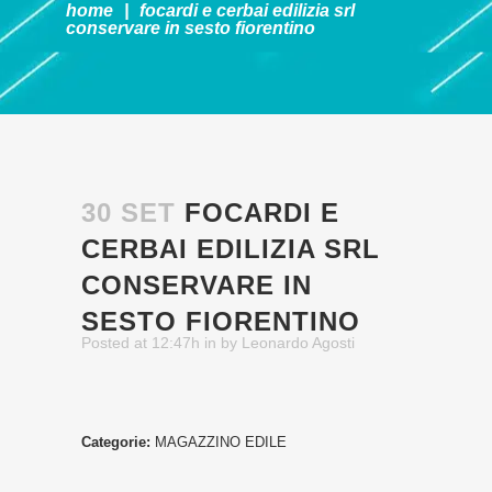
home
|
focardi e cerbai edilizia srl
conservare in sesto fiorentino
30 SET
FOCARDI E
CERBAI EDILIZIA SRL
CONSERVARE IN
SESTO FIORENTINO
Posted at 12:47h
in
by
Leonardo Agosti
Categorie:
MAGAZZINO EDILE