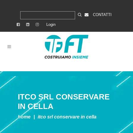
CONTATTI
Login
ITCO SRL
CONSERVARE
IN CELLA
home
|
itco srl
conservare in cella