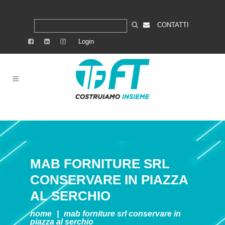
CONTATTI
Login
MAB FORNITURE SRL
CONSERVARE IN PIAZZA
AL SERCHIO
home
|
mab forniture srl
conservare in
piazza al serchio