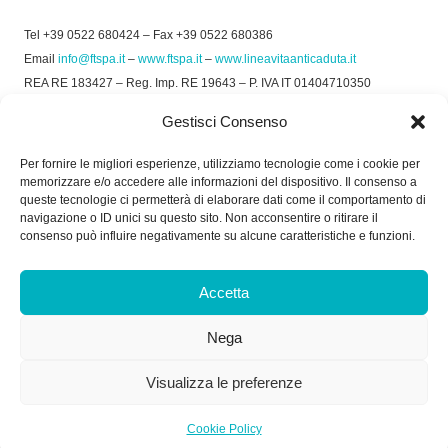
Tel +39 0522 680424 – Fax +39 0522 680386
Email
info@ftspa.it
–
www.ftspa.it
–
www.lineavitaanticaduta.it
REA RE 183427 – Reg. Imp. RE 19643 – P. IVA IT 01404710350
EXPORT RE 015011 Cap. Soc € 300.000 int. Vers.
Gestisci Consenso
© 2025 FT SPA –
Privacy Policy
–
Cookie Policy
Per fornire le migliori esperienze, utilizziamo tecnologie come i cookie per
memorizzare e/o accedere alle informazioni del dispositivo. Il consenso a
SOCIAL
queste tecnologie ci permetterà di elaborare dati come il comportamento di
navigazione o ID unici su questo sito. Non acconsentire o ritirare il
consenso può influire negativamente su alcune caratteristiche e funzioni.
ORARIO DI UFFICIO:
Accetta
Dal Lunedì al Venerdì: 8.00/12.30 - 13.30/17.30
Nega
RICEVIMENTO MERCI:
Dal Lunedì al Venerdì: 7.30/11.30 - 13.30/17.00
Visualizza le preferenze
Cookie Policy