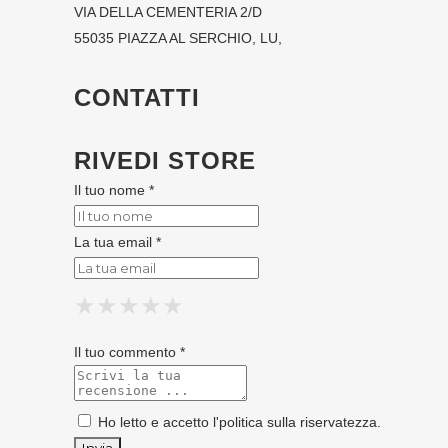
VIA DELLA CEMENTERIA 2/D
55035 PIAZZA AL SERCHIO, LU,
CONTATTI
RIVEDI STORE
Il tuo nome *
La tua email *
★
★
★
★
★
★
★
★
★
★
★
★
★
★
★
Il tuo commento *
Ho letto e accetto l'
politica sulla riservatezza
.