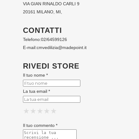
VIA GIAN RINALDO CARLI 9
20161 MILANO, MI,
CONTATTI
Telefono:
02/64599126
E-mail:
cmvedilizia@madepoint.it
RIVEDI STORE
Il tuo nome *
La tua email *
★
★
★
★
★
★
★
★
★
★
★
★
★
★
★
Il tuo commento *