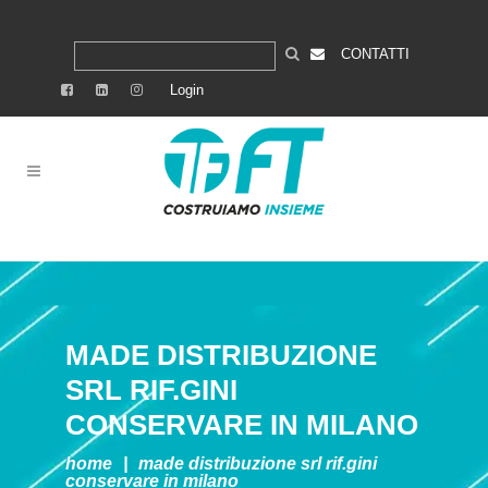
CONTATTI
Login
MADE DISTRIBUZIONE
SRL RIF.GINI
CONSERVARE IN MILANO
home
|
made distribuzione srl rif.gini
conservare in milano