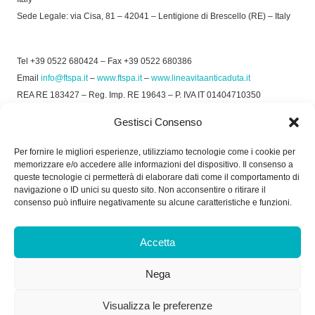
Sede Legale: via Cisa, 81 – 42041 – Lentigione di Brescello (RE) – Italy
Tel +39 0522 680424 – Fax +39 0522 680386
Email
info@ftspa.it
–
www.ftspa.it
–
www.lineavitaanticaduta.it
REA RE 183427 – Reg. Imp. RE 19643 – P. IVA IT 01404710350
EXPORT RE 015011 Cap. Soc € 300.000 int. Vers.
Gestisci Consenso
© 2025 FT SPA –
Privacy Policy
–
Cookie Policy
Per fornire le migliori esperienze, utilizziamo tecnologie come i cookie per
memorizzare e/o accedere alle informazioni del dispositivo. Il consenso a
SOCIAL
queste tecnologie ci permetterà di elaborare dati come il comportamento di
navigazione o ID unici su questo sito. Non acconsentire o ritirare il
consenso può influire negativamente su alcune caratteristiche e funzioni.
ORARIO DI UFFICIO:
Accetta
Dal Lunedì al Venerdì: 8.00/12.30 - 13.30/17.30
Nega
RICEVIMENTO MERCI:
Dal Lunedì al Venerdì: 7.30/11.30 - 13.30/17.00
Visualizza le preferenze