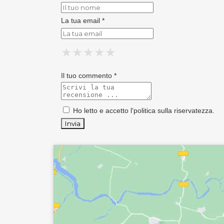
La tua email *
★
★
★
★
★
★
★
★
★
★
★
★
★
★
★
Il tuo commento *
Ho letto e accetto l'
politica sulla riservatezza
.