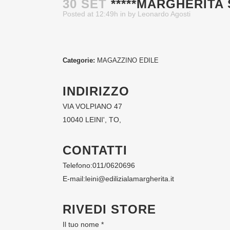
30 SET
*****MARGHERITA
Posted at 12:49h
in
by
Leonardo Agosti
Categorie:
MAGAZZINO EDILE
INDIRIZZO
VIA VOLPIANO 47
10040 LEINI', TO,
CONTATTI
Telefono:
011/0620696
E-mail:
leini@edilizialamargherita.it
RIVEDI STORE
Il tuo nome *