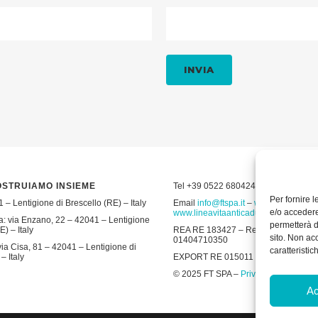
OSTRUIAMO INSIEME
Tel +39 0522 680424 – Fax +39 052
Per fornire 
 – Lentigione di Brescello (RE) – Italy
Email
info@ftspa.it
–
www.ftspa.it
–
e/o accedere
www.lineavitaanticaduta.it
: via Enzano, 22 – 42041 – Lentigione
permetterà d
E) – Italy
REA RE 183427 – Reg. Imp. RE 19643 
sito. Non ac
01404710350
ia Cisa, 81 – 42041 – Lentigione di
caratteristic
– Italy
EXPORT RE 015011 Cap. Soc € 300.00
© 2025 FT SPA –
Privacy Policy
–
Coo
Ac