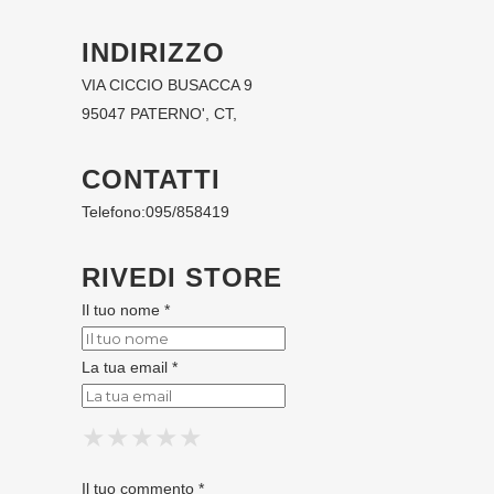
INDIRIZZO
VIA CICCIO BUSACCA 9
95047 PATERNO', CT,
CONTATTI
Telefono:
095/858419
RIVEDI STORE
Il tuo nome *
La tua email *
★
★
★
★
★
★
★
★
★
★
★
★
★
★
★
Il tuo commento *