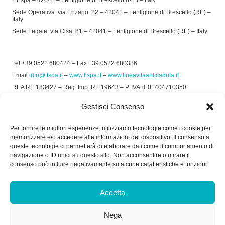
FT spa – 42041 – Lentigione di Brescello (RE) – Italy
Sede Operativa: via Enzano, 22 – 42041 – Lentigione di Brescello (RE) –
Italy
Sede Legale: via Cisa, 81 – 42041 – Lentigione di Brescello (RE) – Italy
Tel +39 0522 680424 – Fax +39 0522 680386
Email
info@ftspa.it
–
www.ftspa.it
–
www.lineavitaanticaduta.it
REA RE 183427 – Reg. Imp. RE 19643 – P. IVA IT 01404710350
EXPORT RE 015011 Cap. Soc € 300.000 int. Vers.
Gestisci Consenso
© 2025 FT SPA –
Privacy Policy
–
Cookie Policy
Per fornire le migliori esperienze, utilizziamo tecnologie come i cookie per
memorizzare e/o accedere alle informazioni del dispositivo. Il consenso a
SOCIAL
queste tecnologie ci permetterà di elaborare dati come il comportamento di
navigazione o ID unici su questo sito. Non acconsentire o ritirare il
consenso può influire negativamente su alcune caratteristiche e funzioni.
ORARIO DI UFFICIO:
Accetta
Dal Lunedì al Venerdì: 8.00/12.30 - 13.30/17.30
Nega
RICEVIMENTO MERCI: