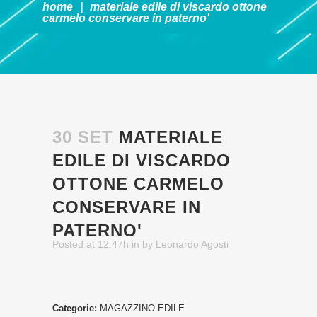
home
|
materiale edile di viscardo ottone
carmelo
conservare in paterno'
30 SET
MATERIALE
EDILE DI VISCARDO
OTTONE CARMELO
CONSERVARE IN
PATERNO'
Posted at 12:47h
in
by
Leonardo Agosti
Categorie:
MAGAZZINO EDILE