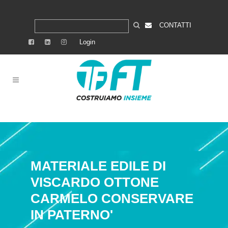
CONTATTI
Login
MATERIALE EDILE DI
VISCARDO OTTONE
CARMELO
CONSERVARE
IN PATERNO'