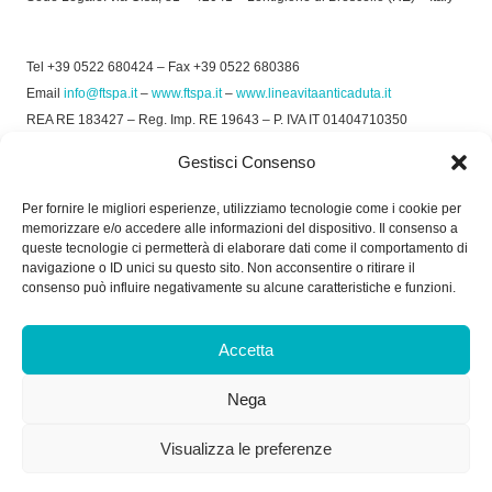
Tel +39 0522 680424 – Fax +39 0522 680386
Email
info@ftspa.it
–
www.ftspa.it
–
www.lineavitaanticaduta.it
REA RE 183427 – Reg. Imp. RE 19643 – P. IVA IT 01404710350
EXPORT RE 015011 Cap. Soc € 300.000 int. Vers.
Gestisci Consenso
© 2025 FT SPA –
Privacy Policy
–
Cookie Policy
Per fornire le migliori esperienze, utilizziamo tecnologie come i cookie per
memorizzare e/o accedere alle informazioni del dispositivo. Il consenso a
SOCIAL
queste tecnologie ci permetterà di elaborare dati come il comportamento di
navigazione o ID unici su questo sito. Non acconsentire o ritirare il
consenso può influire negativamente su alcune caratteristiche e funzioni.
ORARIO DI UFFICIO:
Accetta
Dal Lunedì al Venerdì: 8.00/12.30 - 13.30/17.30
Nega
RICEVIMENTO MERCI:
Dal Lunedì al Venerdì: 7.30/11.30 - 13.30/17.00
Visualizza le preferenze