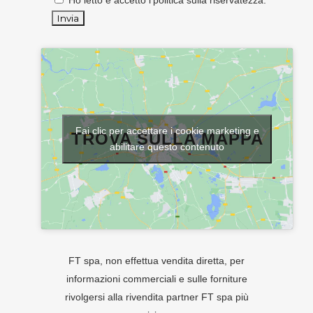
Ho letto e accetto l'
politica sulla riservatezza
.
Fai clic per accettare i cookie marketing e
TROVA SULLA MAPPA
abilitare questo contenuto
FT spa, non effettua vendita diretta, per
informazioni commerciali e sulle forniture
rivolgersi alla rivendita partner FT spa più