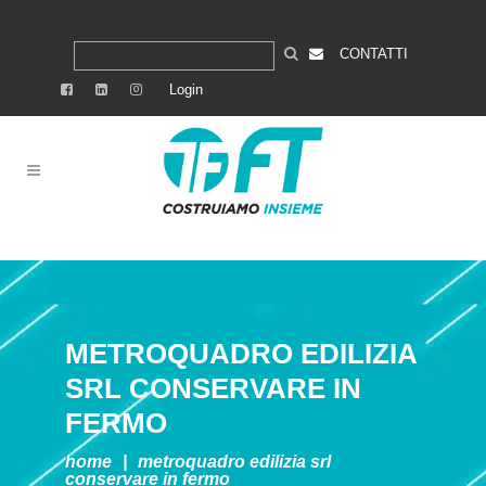
CONTATTI
Login
METROQUADRO EDILIZIA
SRL
CONSERVARE IN
FERMO
home
|
metroquadro edilizia srl
conservare in fermo